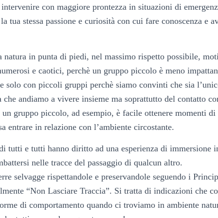
 intervenire con maggiore prontezza in situazioni di emergenz
 la tua stessa passione e curiosità con cui fare conoscenza e 
a natura in punta di piedi, nel massimo rispetto possibile, mot
numerosi e caotici, perchè un gruppo piccolo è meno impattan
e solo con piccoli gruppi perchè siamo convinti che sia l’un
a che andiamo a vivere insieme ma soprattutto del contatto con
n un gruppo piccolo, ad esempio, è facile ottenere momenti di 
a entrare in relazione con l’ambiente circostante.
i tutti e tutti hanno diritto ad una esperienza di immersione i
battersi nelle tracce del passaggio di qualcun altro.
erre selvagge rispettandole e preservandole seguendo i Princip
lmente “Non Lasciare Traccia”. Si tratta di indicazioni che co
norme di comportamento quando ci troviamo in ambiente natur