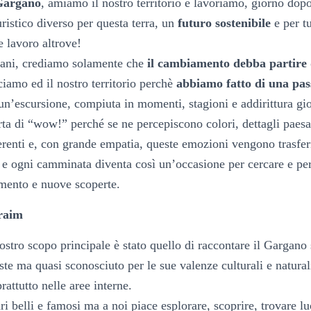
 Gargano
, amiamo il nostro territorio e lavoriamo, giorno dop
uristico diverso per questa terra, un
futuro sostenibile
e per tu
re lavoro altrove!
ni, crediamo solamente che
il cambiamento debba partire 
amo ed il nostro territorio perchè
abbiamo fatto di una pass
 un’escursione, compiuta in momenti, stagioni e addirittura gio
rta di “wow!” perché se ne percepiscono colori, dettagli paesa
renti e, con grande empatia, queste emozioni vengono trasfer
e ogni camminata diventa così un’occasione per cercare e pe
mento e nuove scoperte.
raim
nostro scopo principale è stato quello di raccontare il Gargano 
te ma quasi sconosciuto per le sue valenze culturali e naturali
rattutto nelle aree interne.
rari belli e famosi ma a noi piace esplorare, scoprire, trovare 