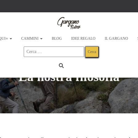
 QUI⭐
CAMMINI
BLOG
IDEE REGALO
IL GARGANO
Ricerca
per:
La nostra filosofia