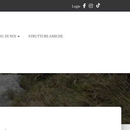
T
Login
i
k
SU DI NOI
STRUTTURE AMICHE
T
o
k