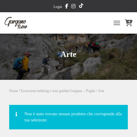
TikTok
Login
TOGGLE NA
Arte
Home
/
Escursioni trekking e tour guidati Gargano – Puglia
/ Arte
Non è stato trovato nessun prodotto che corrisponde alla
tua selezione.