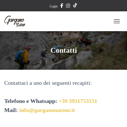
T
Login
i
TOGG
k
T
Contatti
o
k
Contattaci a uno dei seguenti recapiti:
Telefono e Whatsapp:
+39 3931753151
Mail:
info@garganonatour.it