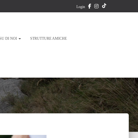
T
Login
i
k
SU DI NOI
STRUTTURE AMICHE
T
o
k