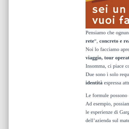
Pensiamo che ognuno 
rete
“,
concreto e re
Noi lo facciamo apr
viaggio, tour operato
Insomma, ci piace co
Due sono i solo requi
identità
espressa att
Le formule possono e
Ad esempio, possiamo
le esperienze di Gar
dell’azienda sul mate