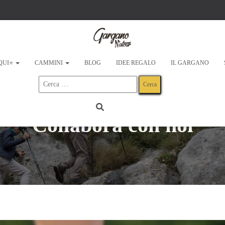
 QUI⭐
CAMMINI
BLOG
IDEE REGALO
IL GARGANO
Ricerca
per:
Collabora con noi