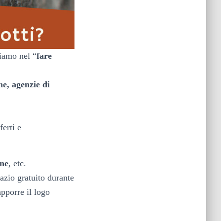
ediamo
nel “
fare
he, agenzie di
ferti e
one
, etc.
azio gratuito durante
pporre il logo