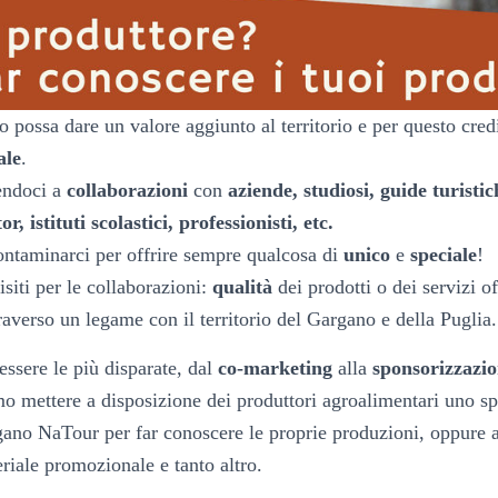
possa dare un valore aggiunto al territorio e per questo cr
ale
.
endoci a
collaborazioni
con
aziende, studiosi, guide turistic
r, istituti scolastici, professionisti, etc.
ntaminarci per offrire sempre qualcosa di
unico
e
speciale
!
siti per le collaborazioni:
qualità
dei prodotti o dei servizi of
raverso un legame con il territorio del Gargano e della Puglia.
ssere le più disparate, dal
co-marketing
alla
sponsorizzazi
 mettere a disposizione dei produttori agroalimentari uno sp
gano NaTour per far conoscere le proprie produzioni, oppure a
riale promozionale e tanto altro.