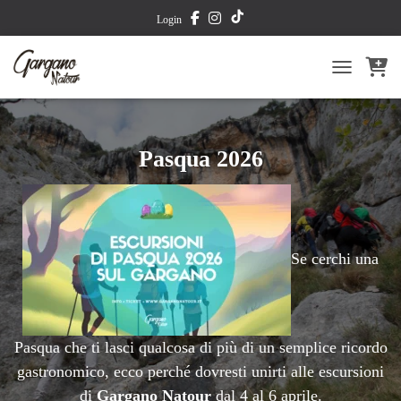
TikTok
Login
TOGGLE NA
Pasqua 2026
Se cerchi una
Pasqua che ti lasci qualcosa di più di un semplice ricordo
gastronomico, ecco perché dovresti unirti alle escursioni
di
Gargano Natour
dal 4 al 6 aprile.