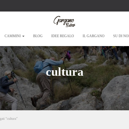
CAMMINI
BLOG
IDEE REGALO
IL GARGANO
SU DI NO
cultura
gati “cultura”