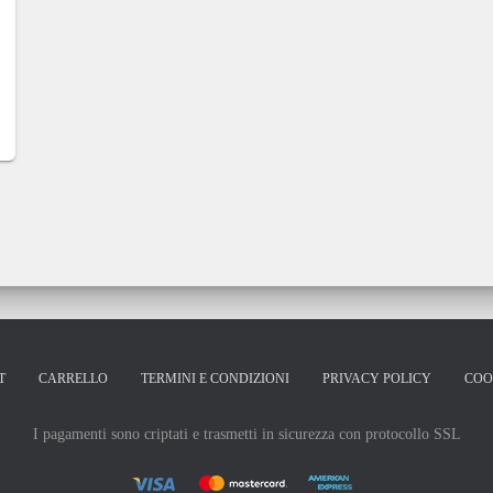
T
CARRELLO
TERMINI E CONDIZIONI
PRIVACY POLICY
COO
I pagamenti sono criptati e trasmetti in sicurezza con protocollo SSL