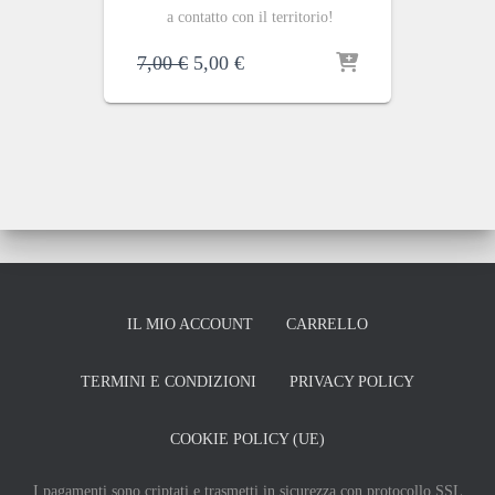
a contatto con il territorio!
Il
Il
7,00
€
5,00
€
prezzo
prezzo
originale
attuale
era:
è:
7,00 €.
5,00 €.
IL MIO ACCOUNT
CARRELLO
TERMINI E CONDIZIONI
PRIVACY POLICY
COOKIE POLICY (UE)
I pagamenti sono criptati e trasmetti in sicurezza con protocollo SSL