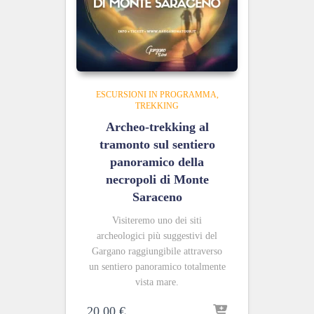
ESCURSIONI IN PROGRAMMA
TREKKING
Archeo-trekking al
tramonto sul sentiero
panoramico della
necropoli di Monte
Saraceno
Visiteremo uno
dei siti
archeologici più suggestivi del
Gargano raggiungibile attraverso
un sentiero panoramico totalmente
vista mare.
20,00
€