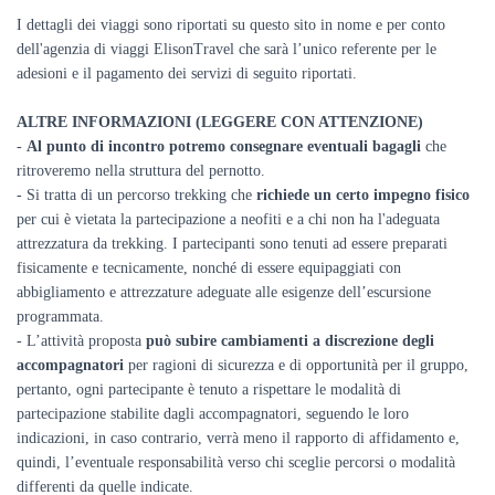
I dettagli dei viaggi sono riportati su questo sito in nome e per conto
dell'agenzia di viaggi ElisonTravel
che sarà l’unico referente per le
adesioni e il pagamento dei
servizi
di seguito riportati.
ALTRE INFORMAZIONI (LEGGERE CON ATTENZIONE)
-
Al punto di incontro potremo consegnare eventuali bagagli
che
ritroveremo nella struttura del pernotto.
- Si tratta di un percorso trekking che
richiede un certo impegno fisico
per cui è vietata la partecipazione a neofiti e a chi non ha l'adeguata
attrezzatura da trekking. I partecipanti sono tenuti ad essere preparati
fisicamente e tecnicamente, nonché di essere equipaggiati con
abbigliamento e attrezzature adeguate alle esigenze dell’escursione
programmata.
- L’attività proposta
può subire cambiamenti a discrezione degli
accompagnatori
per ragioni di sicurezza e di opportunità per il gruppo,
pertanto, ogni partecipante è tenuto a rispettare le modalità di
partecipazione stabilite dagli accompagnatori, seguendo le loro
indicazioni, in caso contrario, verrà meno il rapporto di affidamento e,
quindi, l’eventuale responsabilità verso chi sceglie percorsi o modalità
differenti da quelle indicate.