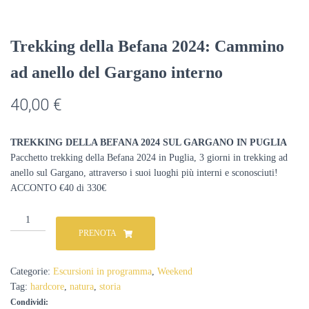
Trekking della Befana 2024: Cammino
ad anello del Gargano interno
40,00
€
TREKKING DELLA BEFANA 2024 SUL GARGANO IN PUGLIA
Pacchetto trekking della Befana 2024 in Puglia, 3 giorni in trekking ad
anello sul Gargano, attraverso i suoi luoghi più interni e sconosciuti!
ACCONTO €40 di 330€
Trekking
della
PRENOTA
Befana
2024:
Cammino
Categorie:
Escursioni in programma
,
Weekend
ad
Tag:
hardcore
,
natura
,
storia
anello
Condividi:
del