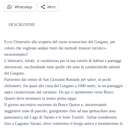
Gargano
WhatsApp
Altro
interno
quantità
DESCRIZIONE
Ecco l'itinerario alla scoperta del cuore sconosciuto del Gargano, per
coloro che vogliono andare fuori dai normali itinerari turistico-
escursionistici!
L'itinerario, infatti, si caratterizza per la sua varietà di habitat e paesaggi
attraversati, racchiudendo tutte quelle che sono le caratteristiche salienti
del Gargano.
Partiremo dal centro di San Giovanni Rotondo per salire, in pochi
chilometri, fin quasi alla cima del Gargano a 1000 metri, in un paesaggio
aspro caratterizzato dal carsismo. Da qui ci sposteremo verso Bosco
Quarto dove terminerà la nostra prima tappa.
Il giorno successivo usciremo da Bosco Quarto e, attraversando
suggestive zone di pascolo, giungeremo fino ad una spettacolare area
panoramica sul Lago di Varano e le Isole Tremiti. Infine scenderemo
fino a Cagnano Varano, dove visiteremo il borgo antico e termineremo la