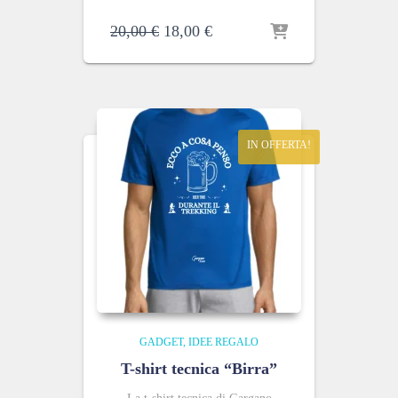
Il
Il
20,00
€
18,00
€
prezzo
prezzo
originale
attuale
era:
è:
20,00 €.
18,00 €.
IN OFFERTA!
GADGET
IDEE REGALO
T-shirt tecnica “Birra”