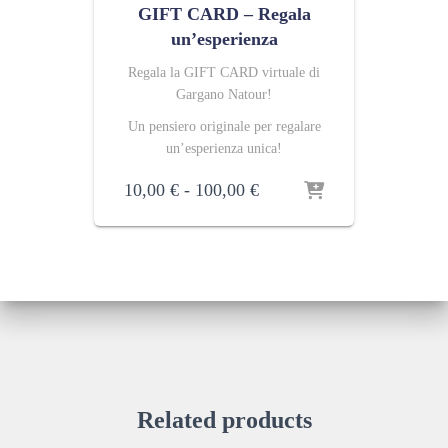
GIFT CARD – Regala
un’esperienza
Regala la GIFT CARD virtuale di
Gargano Natour!
Un pensiero originale per regalare
un’esperienza unica!
Fascia
10,00
€
-
100,00
€
di
prezzo:
da
10,00 €
a
100,00 €
Related products