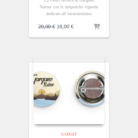
La t-shirt tecnica di Gargano
Natour con le simpatiche vignette
dedicate all’escursionismo
Il
Il
20,00
€
18,00
€
prezzo
prezzo
originale
attuale
era:
è:
20,00 €.
18,00 €.
GADGET