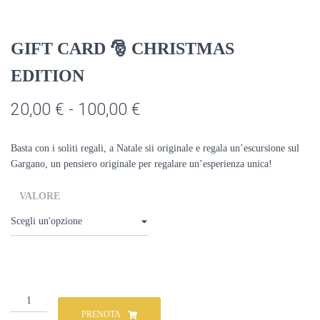
GIFT CARD 🎅 CHRISTMAS
EDITION
Fascia
20,00
€
-
100,00
€
di
Basta con i soliti regali, a Natale sii originale e regala un’escursione sul
prezzo:
Gargano, un pensiero originale per regalare un’esperienza unica!
da
VALORE
20,00 €
a
100,00 €
GIFT
CARD
PRENOTA