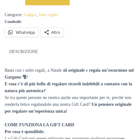
🎅
CHRISTMAS
EDITION
Categorie:
Gadget
,
Idee regalo
quantità
Condividi:
WhatsApp
Altro
DESCRIZIONE
Basta con i soliti regali, a Natale
sii originale
e
regala un’escursione sul
Gargano 🎅
!
E cosa c’è di più bello di regalare ricordi indelebili a contatto con la
natura più autentica?
Se tra queste persone ne rientra anche una importante per te, perché non
renderla felice regalandole una nostra Gift Card?
Un pensiero originale
per regalare un’esperienza unica!
COME FUNZIONA LA GIFT CARD
Per cosa è spendibile.
La Gift Card può essere utilizzata per acquistare qualsiasi escursione.