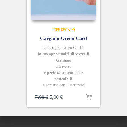
IDEE REGALO
Gargano Green Card
La Gargano Green Card è
la tua opportunità di vivere il
Gargano
attraverso
esperienze autentiche e
sostenibili
a contatto con il territorio!
Il
Il
7,00
€
5,00
€
prezzo
prezzo
originale
attuale
era:
è:
7,00 €.
5,00 €.