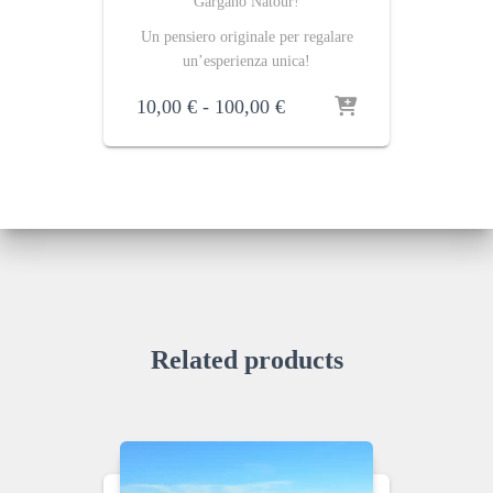
Gargano Natour!
Un pensiero originale per regalare
un’esperienza unica!
Fascia
10,00
€
-
100,00
€
di
prezzo:
da
10,00 €
a
100,00 €
Related products