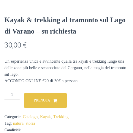
Kayak & trekking al tramonto sul Lago
di Varano – su richiesta
30,00
€
Un’esperienza unica e avvincente quella tra
kayak
e trekking lungo una
delle zone più belle e sconosciute del Gargano, nella magia del tramonto
sul lago.
ACCONTO ONLINE €20 di 30€ a persona
Kayak
&
PRENOTA
trekking
al
tramonto
Categorie:
Catalogo
,
Kayak
,
Trekking
sul
Tag:
natura
,
storia
Lago
Condividi:
di