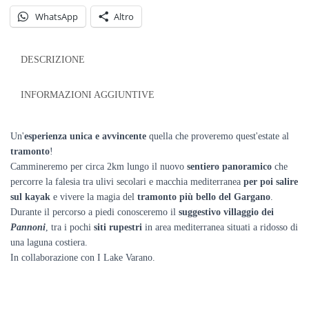
Varano
WhatsApp
Altro
-
su
richiesta
DESCRIZIONE
quantità
INFORMAZIONI AGGIUNTIVE
Un'
esperienza unica e avvincente
quella che proveremo quest'estate al
tramonto
!
Cammineremo per circa 2km lungo il nuovo
sentiero panoramico
che
percorre la falesia tra ulivi secolari e macchia mediterranea
per poi salire
sul kayak
e vivere la magia del
tramonto più bello del Gargano
.
Durante il percorso a piedi conosceremo il
suggestivo villaggio dei
Pannoni
, tra i pochi
siti rupestri
in area mediterranea situati a ridosso di
una laguna costiera.
In collaborazione con I Lake Varano.