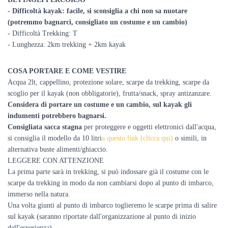
- Difficoltà kayak: facile, si sconsiglia a chi non sa nuotare
(potremmo bagnarci, consigliato un costume e un cambio)
- Difficoltà Trekking: T
- Lunghezza: 2km trekking + 2km kayak
COSA PORTARE E COME VESTIRE
Acqua 2lt, cappellino, protezione solare, scarpe da trekking, scarpe da
scoglio per il kayak (non obbligatorie), frutta/snack, spray antizanzare.
Considera di portare un costume e un cambio, sul kayak gli
indumenti potrebbero bagnarsi.
Consigliata
sacca stagna
per proteggere e oggetti elettronici dall'acqua,
si consiglia il modello da 10 litri
a questo link (clicca qui)
o simili, in
alternativa buste alimenti/ghiaccio.
LEGGERE CON ATTENZIONE
La prima parte sarà in trekking, si può indossare già il costume con le
scarpe da trekking in modo da non cambiarsi dopo al punto di imbarco,
immerso nella natura.
Una volta giunti al punto di imbarco toglieremo le scarpe prima di salire
sul kayak (saranno riportate dall'organizzazione al punto di inizio
dell'esperienza).