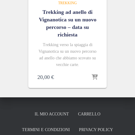
TREKKING
Trekking ad anello di
Vignanotica su un nuovo
percorso – data su
richiesta
Trekking verso la spiaggia di
Vignanotica su un nuovo percorso
ad anello che abbiamo scovato su
vecchie carte.
20,00
€
IL MIO ACCOUNT
CARRELLO
TERMINI E CONDIZIONI
PRIVACY POLICY