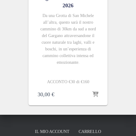
2026
Da una Grotta di San Michele
all’altra, questo sarà il nostro
cammino di 30km da sud a nord
del Gargano attraversandone il
cuore naturale tra laghi, valli e
boschi, in un’esperienza di
cammino collettiva intensa ed
emozionante.
ACCONTO €30 di €160
30,00
€
IL MIO ACCOUNT
CARRELLO