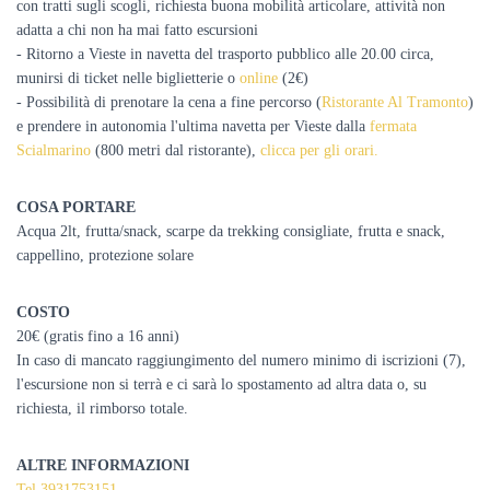
con tratti sugli scogli, richiesta buona mobilità articolare, attività non
adatta a chi non ha mai fatto escursioni
- Ritorno a Vieste in navetta del trasporto pubblico alle 20.00 circa,
munirsi di ticket nelle biglietterie o
online
(2€)
- Possibilità di prenotare la cena a fine percorso (
Ristorante Al Tramonto
)
e prendere in autonomia l'ultima navetta per Vieste dalla
fermata
Scialmarino
(800 metri dal ristorante),
clicca per gli orari.
COSA PORTARE
Acqua 2lt, frutta/snack, scarpe da trekking consigliate, frutta e snack,
cappellino, protezione solare
COSTO
20€ (gratis fino a 16 anni)
In caso di mancato raggiungimento del numero minimo di iscrizioni (7),
l'escursione non si terrà e ci sarà lo spostamento ad altra data o, su
richiesta, il rimborso totale.
ALTRE INFORMAZIONI
Tel 3931753151