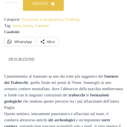
al
PRENOTA
tramonto
sul
Sentiero
Categorie:
Escursioni in programma
,
Trekking
dei
Tag:
mare
,
natura
,
tramonto
Trabucchi
Condividi:
-
Estate
WhatsApp
Altro
2026
quantità
DESCRIZIONE
Cammineremo al tramonto su uno dei tratti più suggestivi del
Sentiero
dei Trabucchi
, quello finale nei pressi di Vieste. Immergiti in uno
scenario costiero mozzafiato, dove l'abbraccio della macchia mediterranea
si fonde con le singolari costruzioni dei
trabucchi
le
formazioni
geologiche
che rendono questo percorso tra i più affascinanti dell'intera
Puglia.
Questo sentiero, interamente panoramico e affacciato sul mare, ti
condurrà attraverso antichi
siti archeologici
e un'imponente
torr
e
costiera
, svelando baie nascoste accessibili solo a piedi, il tutto mentre il