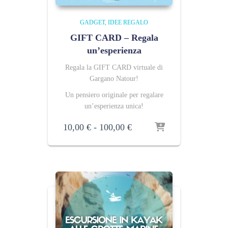
GADGET
IDEE REGALO
GIFT CARD – Regala
un’esperienza
Regala la GIFT CARD virtuale di
Gargano Natour!
Un pensiero originale per regalare
un’esperienza unica!
Fascia
10,00
€
-
100,00
€
di
prezzo:
da
10,00 €
a
100,00 €