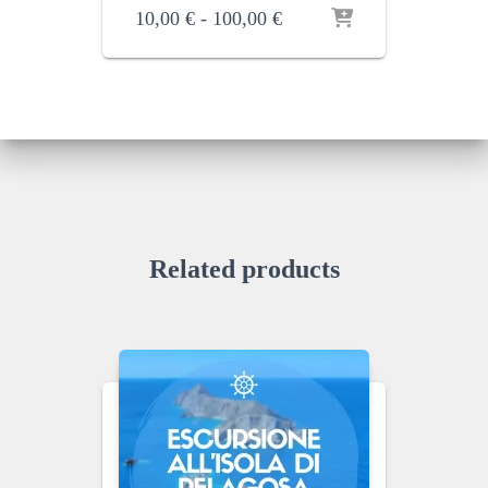
Fascia
10,00
€
-
100,00
€
di
prezzo:
da
10,00 €
a
100,00 €
Related products