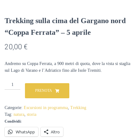
Trekking sulla cima del Gargano nord
“Coppa Ferrata” – 5 aprile
20,00
€
Andremo su Coppa Ferrata, a 900 metri di quota, dove la vista si staglia
sul Lago di Varano e l’Adriatico fino alle Isole Tremiti.
Trekking
sulla
PRENOTA
cima
del
Gargano
Categorie:
Escursioni in programma
,
Trekking
nord
Tag:
natura
,
storia
“Coppa
Condividi:
Ferrata”
-
WhatsApp
Altro
5