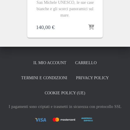
San Michele UNESCO, le sue case
bianche e gli scorci panoramici sul
mare.
140,00
€
IL MIO ACCOUNT
CARRELLO
TERMINI E CONDIZIONI
PRIVACY POLICY
COOKIE POLICY (UE)
I pagamenti sono criptati e trasmetti in sicurezza con protocollo SSL