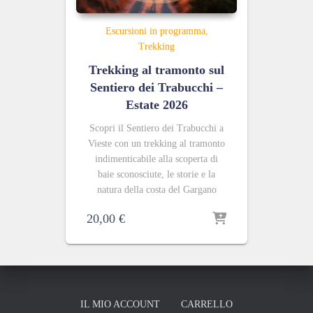
Escursioni in programma
Trekking
Trekking al tramonto sul
Sentiero dei Trabucchi –
Estate 2026
Scopri il Sentiero dei Trabucchi a
Vieste con un trekking al tramonto
indimenticabile alla scoperta di
baie sconosciute, le storie e la
natura della costa del Gargano
20,00
€
IL MIO ACCOUNT
CARRELLO