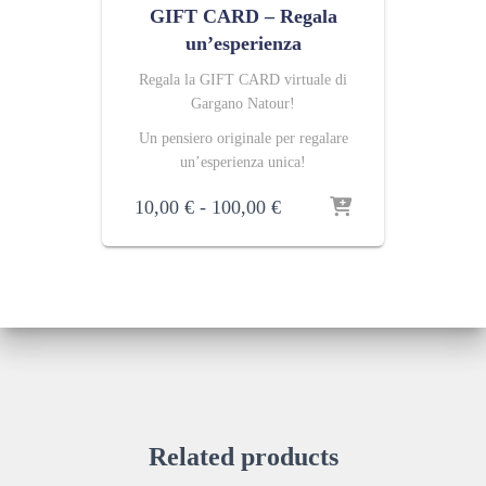
GIFT CARD – Regala
un’esperienza
Regala la GIFT CARD virtuale di
Gargano Natour!
Un pensiero originale per regalare
un’esperienza unica!
Fascia
10,00
€
-
100,00
€
di
prezzo:
da
10,00 €
a
100,00 €
Related products