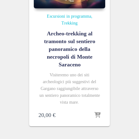
Escursioni in programma
Trekking
Archeo-trekking al
tramonto sul sentiero
panoramico della
necropoli di Monte
Saraceno
Visiteremo uno
dei siti
archeologici più suggestivi del
Gargano raggiungibile attraverso
un sentiero panoramico totalmente
vista mare.
20,00
€