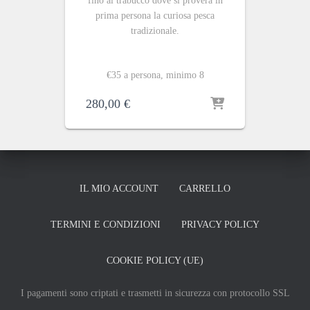
fino al trabucco dove si proverà in
prima persona la curiosa pesca
tradizionale.
€35 a persona, minimo 8
280,00
€
IL MIO ACCOUNT
CARRELLO
TERMINI E CONDIZIONI
PRIVACY POLICY
COOKIE POLICY (UE)
I pagamenti sono criptati e trasmetti in sicurezza con protocollo SSL