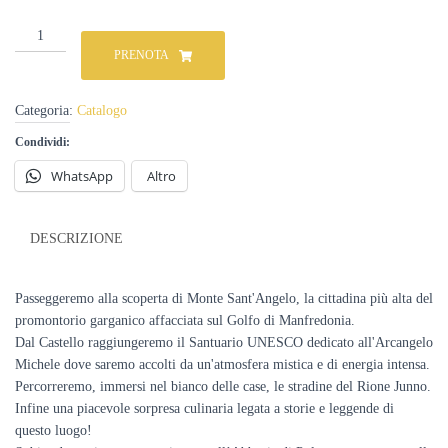
Visita
guidata
PRENOTA
a
Monte
Sant'Angelo
Categoria:
Catalogo
e
Condividi:
all'Abbazia
di
WhatsApp
Altro
Pulsano
(su
richiesta)
quantità
DESCRIZIONE
Passeggeremo alla scoperta di Monte Sant'Angelo, la cittadina più alta del
promontorio garganico affacciata sul Golfo di Manfredonia.
Dal Castello raggiungeremo il Santuario UNESCO dedicato all'Arcangelo
Michele dove saremo accolti da un'atmosfera mistica e di energia intensa.
Percorreremo, immersi nel bianco delle case, le stradine del Rione Junno.
Infine una piacevole sorpresa culinaria legata a storie e leggende di
questo luogo!