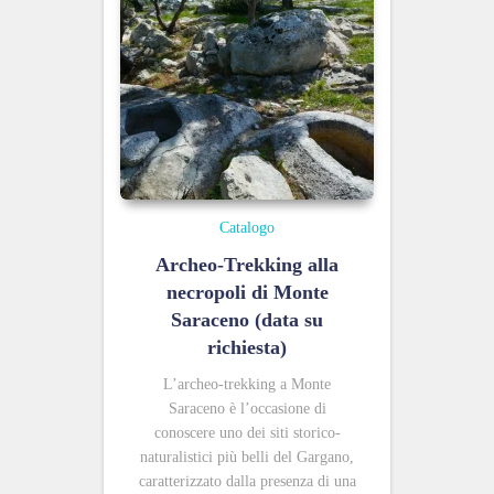
Catalogo
Archeo-Trekking alla
necropoli di Monte
Saraceno (data su
richiesta)
L’archeo-trekking a Monte
Saraceno è l’occasione di
conoscere uno dei siti storico-
naturalistici più belli del Gargano,
caratterizzato dalla presenza di una