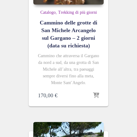
Catalogo
Trekking di più giorni
Cammino delle grotte di
San Michele Arcangelo
sul Gargano – 2 giorni
(data su richiesta)
Cammino che attraversa il Gargano
da nord a sud, da una grotta di San
Michele all’altra, tra paesaggi
sempre diversi fino alla meta,
Monte Sant’Angelo.
170,00
€