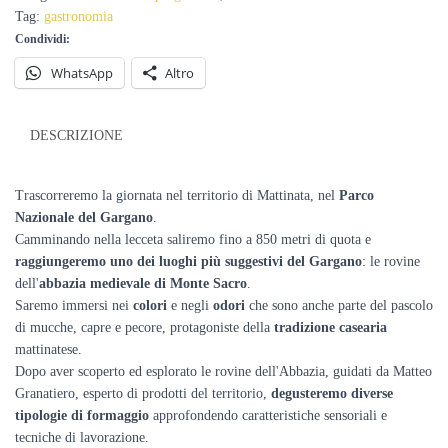
con
Tag:
gastronomia
degustazione
Condividi:
formaggi
del
WhatsApp
Altro
Gargano
-
26
DESCRIZIONE
ottobre
quantità
Trascorreremo la giornata nel territorio di Mattinata, nel
Parco
Nazionale del Gargano
.
Camminando nella lecceta saliremo fino a 850 metri di quota e
raggiungeremo uno dei luoghi più suggestivi del Gargano
: le rovine
dell'
abbazia medievale di Monte Sacro
.
Saremo immersi nei
colori
e negli
odori
che sono anche parte del pascolo
di mucche, capre e pecore, protagoniste della
tradizione casearia
mattinatese.
Dopo aver scoperto ed esplorato le rovine dell'Abbazia, guidati da Matteo
Granatiero, esperto di prodotti del territorio,
degusteremo diverse
tipologie di formaggio
approfondendo caratteristiche sensoriali e
tecniche di lavorazione.