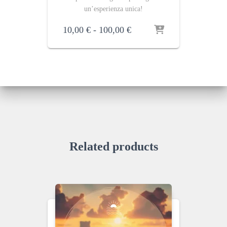
un’esperienza unica!
Fascia
10,00
€
-
100,00
€
di
prezzo:
da
10,00 €
a
100,00 €
Related products