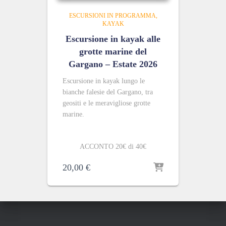
ESCURSIONI IN PROGRAMMA
KAYAK
Escursione in kayak alle
grotte marine del
Gargano – Estate 2026
Escursione in kayak lungo le
bianche falesie del Gargano, tra
geositi e le meravigliose grotte
marine.
ACCONTO 20€ di 40€
20,00
€