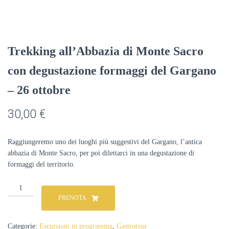
Trekking all’Abbazia di Monte Sacro
con degustazione formaggi del Gargano
– 26 ottobre
30,00
€
Raggiungeremo uno dei luoghi più suggestivi del Gargano, l’antica
abbazia di Monte Sacro, per poi dilettarci in una degustazione di
formaggi del territorio.
Trekking
all’Abbazia
PRENOTA
di
Monte
Sacro
Categorie:
Escursioni in programma
,
Gastrotour