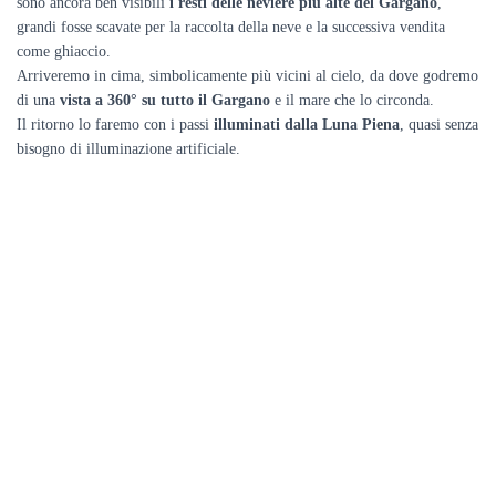
sono ancora ben visibili
i resti delle neviere più alte del Gargano
,
grandi fosse scavate per la raccolta della neve e la successiva vendita
come ghiaccio.
Arriveremo in cima, simbolicamente più vicini al cielo, da dove godremo
di una
vista a 360° su tutto il Gargano
e il mare che lo circonda.
Il ritorno lo faremo con i passi
illuminati dalla Luna Piena
, quasi senza
bisogno di illuminazione artificiale.