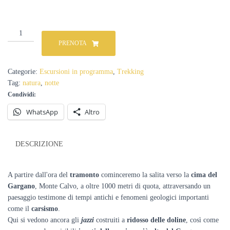
Trekking
notturno
PRENOTA
sulla
cima
del
Categorie:
Escursioni in programma
,
Trekking
Gargano
Tag:
natura
,
notte
(Monte
Condividi:
Calvo)
con
WhatsApp
Altro
la
Luna
Piena
DESCRIZIONE
quantità
A partire dall'ora del
tramonto
cominceremo la salita verso la
cima del
Gargano
, Monte Calvo, a oltre 1000 metri di quota, attraversando un
paesaggio testimone di tempi antichi e fenomeni geologici importanti
come il
carsismo
.
Qui si vedono ancora gli
jazzi
costruiti a
ridosso delle doline
, così come