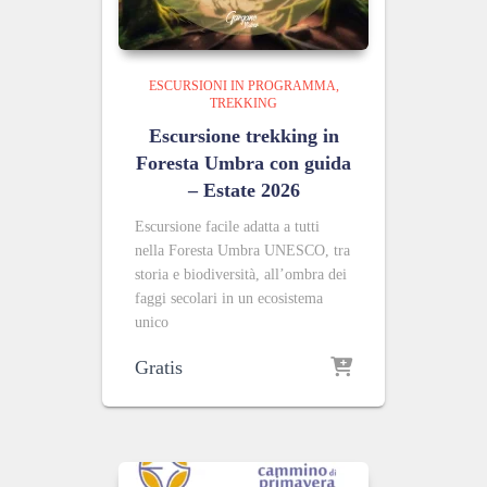
ESCURSIONI IN PROGRAMMA
TREKKING
Escursione trekking in
Foresta Umbra con guida
– Estate 2026
Escursione facile adatta a tutti
nella Foresta Umbra UNESCO, tra
storia e biodiversità, all’ombra dei
faggi secolari in un ecosistema
unico
Gratis