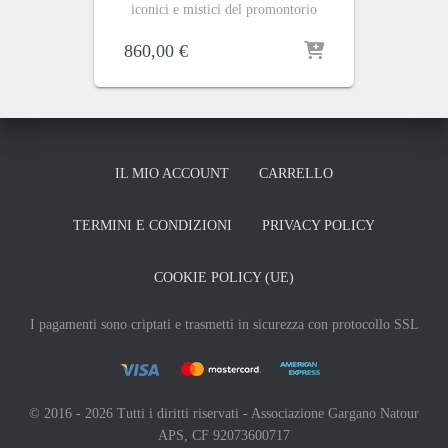
iconici e mistici del promontorio
860,00
€
IL MIO ACCOUNT
CARRELLO
TERMINI E CONDIZIONI
PRIVACY POLICY
COOKIE POLICY (UE)
I pagamenti sono criptati e trasmetti in sicurezza con protocollo SSL
© 2016 - 2026 Tutti i diritti riservati - Associazione Gargano Natour
APS, CF 92073600717