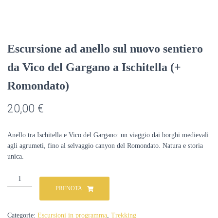
Escursione ad anello sul nuovo sentiero
da Vico del Gargano a Ischitella (+
Romondato)
20,00
€
Anello tra Ischitella e Vico del Gargano: un viaggio dai borghi medievali
agli agrumeti, fino al selvaggio canyon del Romondato. Natura e storia
unica.
Escursione
ad
PRENOTA
anello
sul
nuovo
Categorie:
Escursioni in programma
,
Trekking