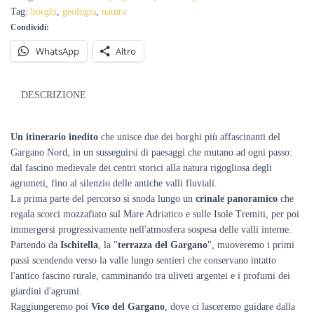
sentiero
Tag:
borghi
,
geologia
,
natura
da
Condividi:
Vico
del
WhatsApp
Altro
Gargano
a
Ischitella
DESCRIZIONE
(+
Romondato)
quantità
Un itinerario inedito
che unisce due dei borghi più affascinanti del
Gargano Nord, in un susseguirsi di paesaggi che mutano ad ogni passo:
dal fascino medievale dei centri storici alla natura rigogliosa degli
agrumeti, fino al silenzio delle antiche valli fluviali.
La prima parte del percorso si snoda lungo un
crinale panoramico
che
regala scorci mozzafiato sul Mare Adriatico e sulle Isole Tremiti, per poi
immergersi progressivamente nell'atmosfera sospesa delle valli interne.
Partendo da
Ischitella
, la "
terrazza del Gargano
", muoveremo i primi
passi scendendo verso la valle lungo sentieri che conservano intatto
l'antico fascino rurale, camminando tra uliveti argentei e i profumi dei
giardini d'agrumi.
Raggiungeremo poi
Vico del Gargano
, dove ci lasceremo guidare dalla