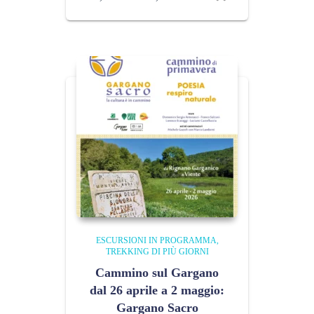
di
prezzo:
da
10,00 €
a
100,00 €
ESCURSIONI IN PROGRAMMA
TREKKING DI PIÙ GIORNI
Cammino sul Gargano
dal 26 aprile a 2 maggio:
Gargano Sacro