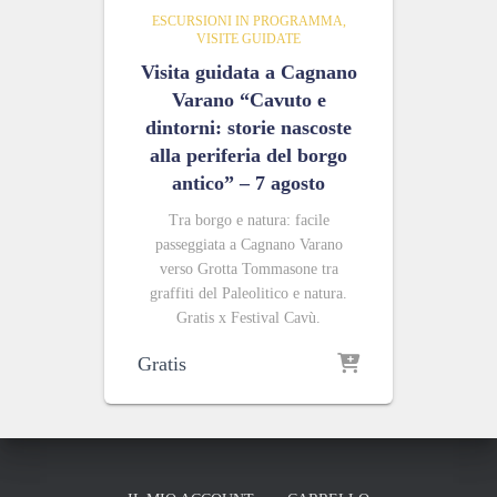
ESCURSIONI IN PROGRAMMA
VISITE GUIDATE
Visita guidata a Cagnano
Varano “Cavuto e
dintorni: storie nascoste
alla periferia del borgo
antico” – 7 agosto
Tra borgo e natura: facile
passeggiata a Cagnano Varano
verso Grotta Tommasone tra
graffiti del Paleolitico e natura.
Gratis x Festival Cavù.
Gratis