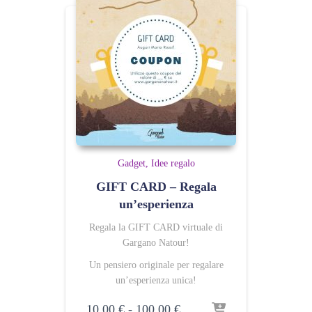
Gadget
Idee regalo
GIFT CARD – Regala
un’esperienza
Regala la GIFT CARD virtuale di
Gargano Natour!
Un pensiero originale per regalare
un’esperienza unica!
Fascia
10,00
€
-
100,00
€