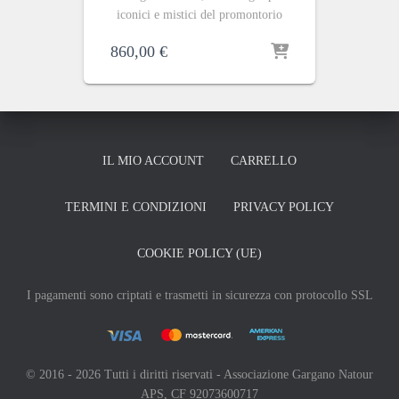
iconici e mistici del promontorio
860,00
€
IL MIO ACCOUNT
CARRELLO
TERMINI E CONDIZIONI
PRIVACY POLICY
COOKIE POLICY (UE)
I pagamenti sono criptati e trasmetti in sicurezza con protocollo SSL
© 2016 - 2026 Tutti i diritti riservati - Associazione Gargano Natour
APS, CF 92073600717