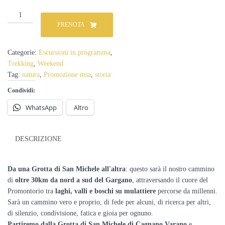
Cammino
dell'Arcangelo
PRENOTA
tra
le
grotte
Categorie:
Escursioni in programma
,
di
Trekking
,
Weekend
San
Tag:
natura
,
Promozione msa
,
storia
Michele
del
Condividi:
Gargano
WhatsApp
Altro
in
Puglia
-
26
DESCRIZIONE
27
settembre
2026
Da una Grotta di San Michele all'altra
: questo sarà il nostro cammino
quantità
di
oltre 30km da nord a sud del Gargano
, attraversando il cuore del
Promontorio tra
laghi, valli e boschi su mulattiere
percorse da millenni.
Sarà un cammino vero e proprio, di fede per alcuni, di ricerca per altri,
di silenzio, condivisione, fatica e gioia per ognuno.
Partiremo dalla Grotta di San Michele di Cagnano Varano
e