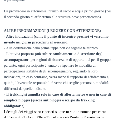
Da provvedere in autonomia: pranzo al sacco e acqua primo giorno (per
il secondo giorno ci affideremo alla struttura dove pernotteremo)
ALTRE INFORMAZIONI (LEGGERE CON ATTENZIONE)
- Altre indicazioni (come il punto di incontro preciso) vi verranno
inviate nei giorni precedenti al weekend.
- Alla destinazione della prima tappa non c'è segnale telefonico.
- L’attività proposta
può subire cambiamenti a discrezione degli
accompagnatori
per ragioni di sicurezza e di opportunità per il gruppo,
pertanto, ogni partecipante è tenuto a rispettare le modalità di
partecipazione stabilite dagli accompagnatori, seguendo le loro
indicazioni, in caso contrario, verrà meno il rapporto di affidamento e,
quindi, l’eventuale responsabilità verso chi sceglie percorsi o modalità
differenti da quelle indicate.
- Il trekking si annulla solo in caso di allerta meteo e non in caso di
semplice pioggia (giacca antipioggia e scarpe da trekking
obbligatorie).
I dettagli dei viaggi sono riportati su questo sito in nome e per conto
dell'agenzia di viaggi ElisonTravel
che sarà l’unico referente per le