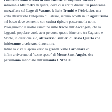
saliremo a 600 metri di quota
, dove ci si aprirà dinanzi un
panorama
mozzafiato
sul
Lago di Varano, le Isole Tremiti e l'Adriatico
; una
volta attraversato l'altopiano di Falcare, saremo accolti in un
agriturismo
nel bosco dove ceneremo con
cucina tipica
e passeremo la notte.
Proseguiremo il nostro cammino
sulle tracce dell'Arcangelo
, che la
leggenda popolare vuole aver percorso questo itinerario tra Cagnano e
Monte, in direzione sud,
attraverso i sentieri di Bosco Quarto che
inizieranno a colorarsi d'autunno
.
Infine la vista si aprirà verso la
grande Valle Carbonara
ed
infine arriveremo al "sacro speco" di
Monte Sant'Angelo
,
sito
patrimonio mondiale dell'umanità UNESCO.