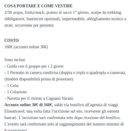
COSA PORTARE E COME VESTIRE
2/3lt acqua, frutta/snack, pranzo al sacco 1° giorno, scarpe da trekking
obbligatorie, bastoncini opzionali, impermeabile, abbigliamento tecnico a
strati,
occorrente per pernotto.
COSTO
160€ (acconto online 30€)
Sono inclusi:
- Guida con il gruppo per i 2 giorni
- 1 Pernotto in camera condivisa (doppia o tripla o quadrupla o camerata,
chiedere disponibilità prima di prenotare)
- 1 Cena
- 1 Colazione
- Navetta per il ritorno a Cagnano Varano
Acconto online 30€ di 160€
, saldo via bonifico all'agenzia di viaggi
Elisontravel; una volta fatta l'iscrizione sul sito, riceverete gli estremi
bancari.
L'iscrizione sarà confermata solo dopo ricezione del bonifico.
L'evento sarà confermato solo al raggiungimento del numero minimo di
8 partecipanti.