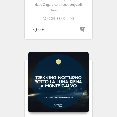
delle Zagare con i suoi stupendi
faraglioni.
ACCONTO 5€ di 40€
5,00
€