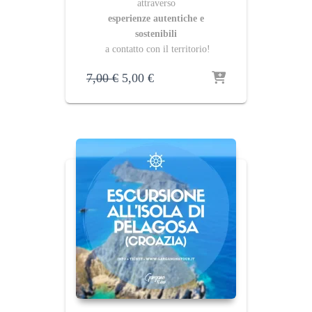
attraverso
esperienze autentiche e
sostenibili
a contatto con il territorio!
Il
Il
7,00
€
5,00
€
prezzo
prezzo
originale
attuale
era:
è:
7,00 €.
5,00 €.