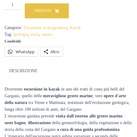
Escursione
in
PRENOTA
kayak
alle
grotte
Categorie:
Escursioni in programma
,
Kayak
marine
Tag:
geologia
,
mare
,
natura
del
Condividi:
Gargano
-
WhatsApp
Altro
Estate
2026
quantità
DESCRIZIONE
Divertente
escursione in kayak
in uno dei tratti di costa più belli del
Gargano, quello delle
meravigliose grotte marine
, vere
opere d'arte
della natura
tra Vieste e Mattinata, testimoni dell'evoluzione geologica,
lunga oltre 100 milioni di anni, del Gargano.
L'escursione guidata prevede
visita dall'esterno alle grotte marine
,
soste bagno
,
illustrazione
della geomorfologia, della vegetazione e della
storia della costa del Gargano
a cura di una guida professionista
.
L'itinerario dell'escursione potrà subire variazioni a seconda delle