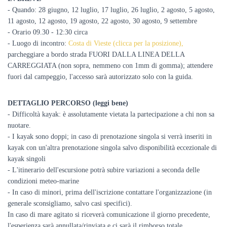
- Quando: 28 giugno, 12 luglio, 17 luglio, 26 luglio, 2 agosto, 5 agosto,
11 agosto, 12 agosto, 19 agosto, 22 agosto, 30 agosto, 9 settembre
- Orario 09.30 - 12:30 circa
- Luogo di incontro:
Costa di Vieste (clicca per la posizione),
parcheggiare a bordo strada FUORI DALLA LINEA DELLA
CARREGGIATA (non sopra, nemmeno con 1mm di gomma); attendere
fuori dal campeggio, l'accesso sarà autorizzato solo con la guida.
DETTAGLIO PERCORSO (leggi bene)
- Difficoltà kayak: è assolutamente vietata la partecipazione a chi non sa
nuotare.
- I kayak sono doppi; in caso di prenotazione singola si verrà inseriti in
kayak con un'altra prenotazione singola salvo disponibilità eccezionale di
kayak singoli
- L'itinerario dell'escursione potrà subire variazioni a seconda delle
condizioni meteo-marine
- In caso di minori, prima dell'iscrizione contattare l'organizzazione (in
generale sconsigliamo, salvo casi specifici).
In caso di mare agitato si riceverà comunicazione il giorno precedente,
l'esperienza sarà annullata/rinviata e ci sarà il rimborso totale.