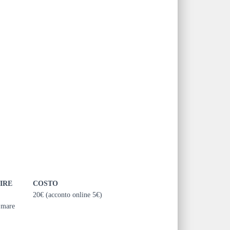
IRE
COSTO
20€ (acconto online 5€)
o mare