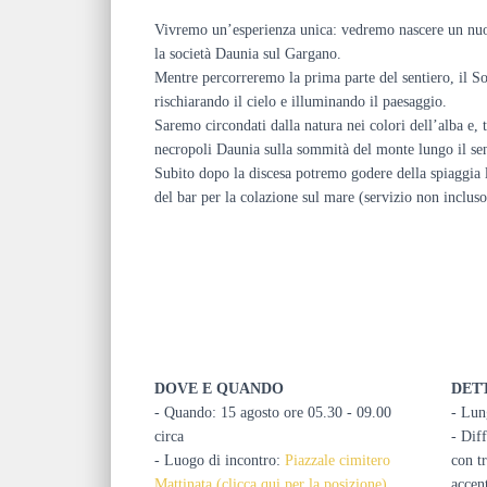
Vivremo un’esperienza unica: vedremo nascere un nuo
la società Daunia sul Gargano.
Mentre percorreremo la prima parte del sentiero, il So
rischiarando il cielo e illuminando il paesaggio.
Saremo circondati dalla natura nei colori dell’alba e, 
necropoli Daunia sulla sommità del monte lungo il se
Subito dopo la discesa potremo godere della spiaggia l
del bar per la colazione sul mare (servizio non incluso
DOVE E QUANDO
DET
- Quando: 15 agosto ore 05.30 - 09.00
- Lun
circa
- Diff
- Luogo di incontro:
Piazzale cimitero
con t
Mattinata (clicca qui per la posizione)
accen