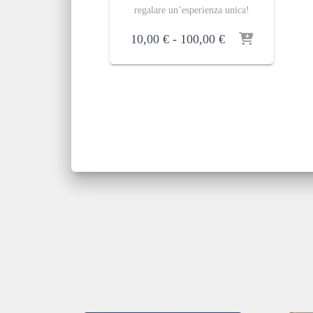
regalare un’esperienza unica!
Fascia
10,00
€
-
100,00
€
di
prezzo:
da
10,00 €
a
100,00 €