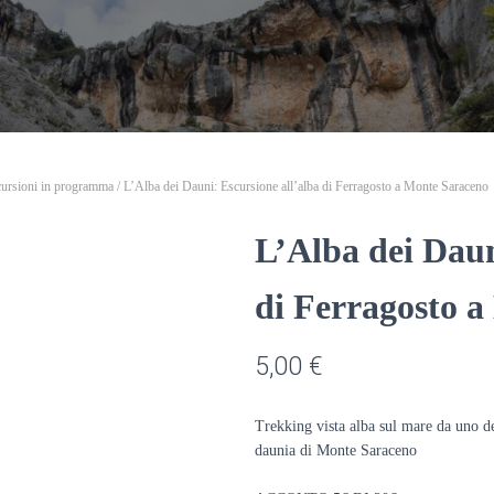
ursioni in programma
/ L’Alba dei Dauni: Escursione all’alba di Ferragosto a Monte Saraceno
L’Alba dei Daun
di Ferragosto 
5,00
€
Trekking vista alba sul mare da uno dei
daunia di Monte Saraceno