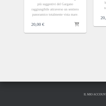
b
più suggestivi del Gargano
n
raggiungibile attraverso un sentiero
panoramico totalmente vista mare.
20
20,00
€
IL MIO ACCOUN