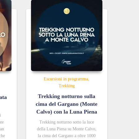
Escursioni in programma
Trekking
Trekking notturno sulla
ata
cima del Gargano (Monte
Calvo) con la Luna Piena
i
nte
Trekking notturno sotto la luce
San
della Luna Piena su Monte Calvo,
che
la cima del Gargano a oltre 1000