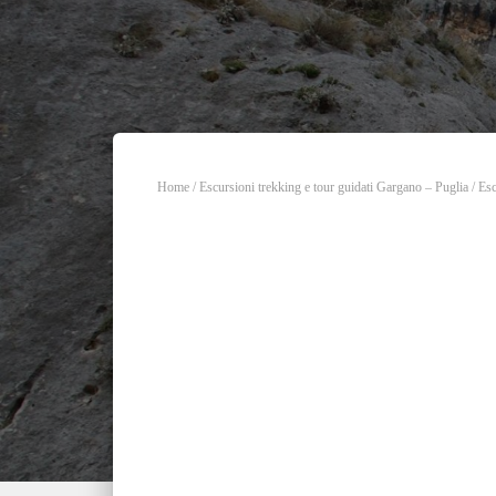
Home
/
Escursioni trekking e tour guidati Gargano – Puglia
/
Esc