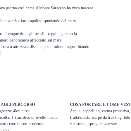
vo giorno così come il Monte Saraceno ha visto nascere
le inizierà a fare capolino spuntando dal mare,
tra il cinguettio degli uccelli, raggiungeremo la
ntiero panoramico affacciato sul mare.
ibera o attrezzata distante pochi minuti, approfittando
).
TAGLI PERCORSO
COSA PORTARE E COME VEST
ghezza: 4km circa
Acqua, cappellino, crema protettiva,
icoltà: T (turistico di livello medio
frutta/snack, scarpe da trekking, tel
ratto centrale con pendenza
e costume, spray antizanzare.
tuata)