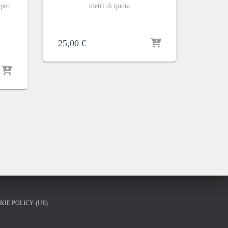
 per
metri di quota
25,00
€
KIE POLICY (UE)