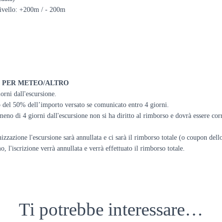
livello: +200m / - 200m
 PER METEO/ALTRO
iorni dall'escursione.
lo del 50% dell’importo versato se comunicato entro 4 giorni.
eno di 4 giorni dall'escursione non si ha diritto al rimborso e dovrà essere cor
izzazione l'escursione sarà annullata e ci sarà il rimborso totale (o coupon dello
'iscrizione verrà annullata e verrà effettuato il rimborso totale.
Ti potrebbe interessare…