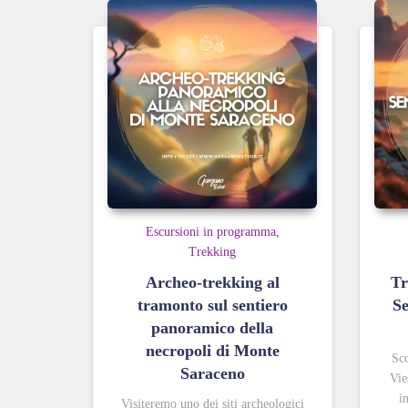
Escursioni in programma
Trekking
Archeo-trekking al
Tr
tramonto sul sentiero
Se
panoramico della
necropoli di Monte
Sco
Saraceno
Vie
i
Visiteremo uno
dei siti archeologici