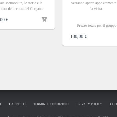
aie sconosciute, le storie e la
verranno aperte appositamente
atura della costa del Gargano
la visita.
,00
€
Prezzo totale per il gruppo
180,00
€
T
CARRELLO
TERMINI E CONDIZIONI
PRIVACY POLICY
COO