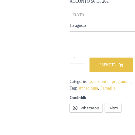
ACCONTO 5€ DI 20€
DATA
L’Alba
dei
PRENOTA
Dauni:
Escursione
all’alba
Categorie:
Escursioni in programma
,
di
Tag:
archeologia
,
Famiglie
Ferragosto
a
Condividi:
Monte
WhatsApp
Altro
Saraceno
quantità