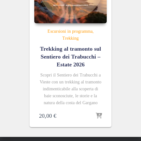
Escursioni in programma
Trekking
Trekking al tramonto sul
Sentiero dei Trabucchi –
Estate 2026
Scopri il Sentiero dei Trabucchi a
Vieste con un trekking al tramonto
indimenticabile alla scoperta di
baie sconosciute, le storie e la
natura della costa del Gargano
20,00
€