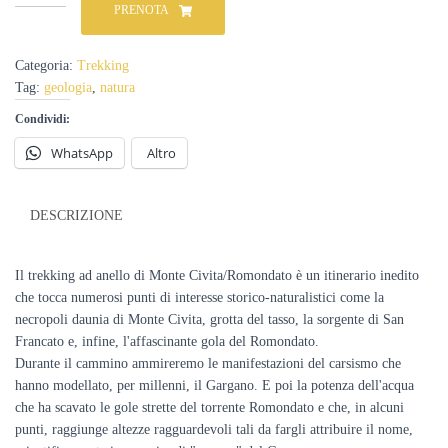
ad
PRENOTA
anello
di
Monte
Categoria:
Trekking
Civita
Tag:
geologia
,
natura
e
Torrente
Condividi:
Romondato
WhatsApp
Altro
-
13
gennaio
quantità
DESCRIZIONE
Il trekking ad anello di Monte Civita/Romondato è un itinerario inedito
che tocca numerosi punti di interesse storico-naturalistici come la
necropoli daunia di Monte Civita, grotta del tasso, la sorgente di San
Francato e, infine, l'affascinante gola del Romondato.
Durante il cammino ammireremo le manifestazioni del carsismo che
hanno modellato, per millenni, il Gargano. E poi la potenza dell'acqua
che ha scavato le gole strette del torrente Romondato e che, in alcuni
punti, raggiunge altezze ragguardevoli tali da fargli attribuire il nome,