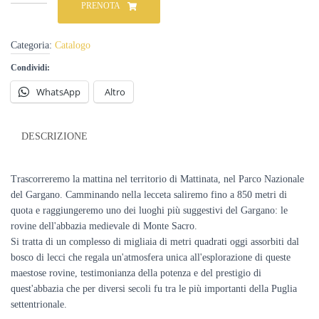
all’Abbazia
PRENOTA
di
Monte
Sacro
Categoria:
Catalogo
(data
Condividi:
su
richiesta)
WhatsApp
Altro
quantità
DESCRIZIONE
Trascorreremo la mattina nel territorio di Mattinata, nel Parco Nazionale
del Gargano. Camminando nella lecceta saliremo fino a 850 metri di
quota e raggiungeremo uno dei luoghi più suggestivi del Gargano: le
rovine dell'abbazia medievale di Monte Sacro.
Si tratta di un complesso di migliaia di metri quadrati oggi assorbiti dal
bosco di lecci che regala un'atmosfera unica all'esplorazione di queste
maestose rovine, testimonianza della potenza e del prestigio di
quest'abbazia che per diversi secoli fu tra le più importanti della Puglia
settentrionale.