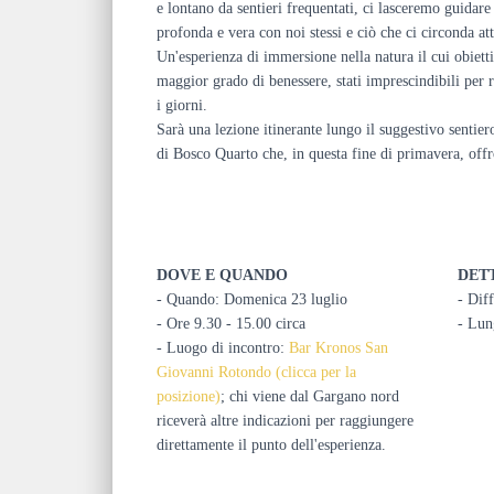
e lontano da sentieri frequentati, ci lasceremo guidare
profonda e vera con noi stessi e ciò che ci circonda at
Un'esperienza di immersione nella natura il cui obiet
maggior grado di benessere, stati imprescindibili per ri
i giorni.
Sarà una lezione itinerante lungo il suggestivo sentie
di Bosco Quarto che, in questa fine di primavera, offr
DOVE E QUANDO
DET
- Quando: Domenica 23 luglio
- Diff
- Ore 9.30 - 15.00 circa
- Lun
- Luogo di incontro:
Bar Kronos San
Giovanni Rotondo (clicca per la
posizione)
; chi viene dal Gargano nord
riceverà altre indicazioni per raggiungere
direttamente il punto dell'esperienza.