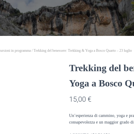
ursioni in programma
/ Trekking del benessere: Trekking & Yoga a Bosco Quarto – 23 luglio
Trekking del be
Yoga a Bosco Qu
15,00
€
Un’esperienza di cammino, yoga e pra
consapevolezza e un maggior grado di