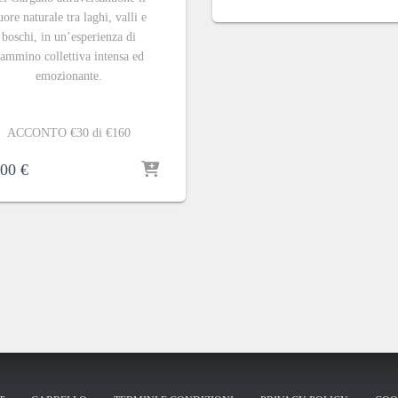
uore naturale tra laghi, valli e
boschi, in un’esperienza di
ammino collettiva intensa ed
emozionante.
ACCONTO €30 di €160
,00
€