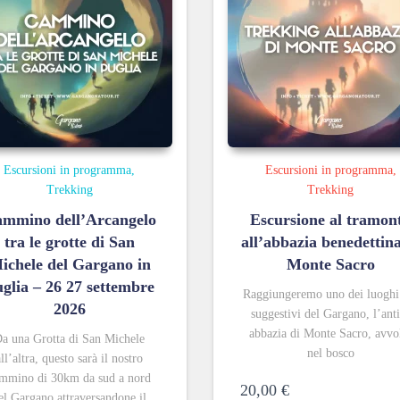
Escursioni in programma
Escursioni in programma
Trekking
Trekking
mmino dell’Arcangelo
Escursione al tramon
tra le grotte di San
all’abbazia benedettina
ichele del Gargano in
Monte Sacro
glia – 26 27 settembre
Raggiungeremo uno dei luoghi
2026
suggestivi del Gargano, l’ant
abbazia di Monte Sacro, avvo
a una Grotta di San Michele
nel bosco
all’altra, questo sarà il nostro
mmino di 30km da sud a nord
20,00
€
el Gargano attraversandone il