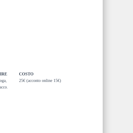
IRE
COSTO
yoga,
25€ (acconto online 15€)
acco.