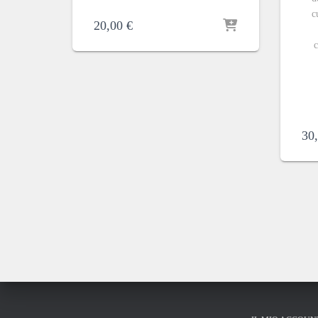
c
20,00
€
c
30