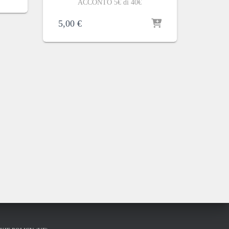
ACCONTO 5€ di 40€
5,00
€