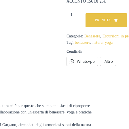
ACCONTO 15€ DI 25€
Trekking
del
PRENOTA
benessere:
Trekking
&
Categorie:
Benessere
,
Escursioni in 
Yoga a
Tag:
benessere
,
natura
,
yoga
Bosco
Quarto
Condividi:
-
WhatsApp
Altro
23
luglio
quantità
atura ed è per questo che siamo entusiasti di riproporre
llaborazione con un'esperta di benessere, yoga e pratiche
el Gargano, circondati dagli armoniosi suoni della natura