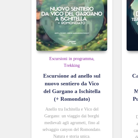
Escursioni in programma
Trekking
Escursione ad anello sul
Ca
nuovo sentiero da Vico
del Gargano a Ischitella
M
(+ Romondato)
Pu
Anello tra Ischitella e Vico del
Gargano: un viaggio dai borghi
D
medievali agli agrumeti, fino al
selvaggio canyon del Romondato.
ca
Natura e storia unica.
d