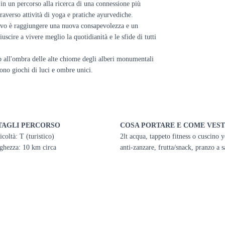
 in un percorso alla ricerca di una connessione più
traverso attività di yoga e pratiche ayurvediche.
tivo è raggiungere una nuova consapevolezza e un
uscire a vivere meglio la quotidianità e le sfide di tutti
ro all'ombra delle alte chiome degli alberi monumentali
ono giochi di luci e ombre unici.
TAGLI PERCORSO
COSA PORTARE E COME VEST
icoltà: T (turistico)
2lt acqua, tappeto fitness o cuscino 
ghezza: 10 km circa
anti-zanzare, frutta/snack, pranzo a s