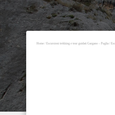
Home
/
Escursioni trekking e tour guidati Gargano – Puglia
/
Esc