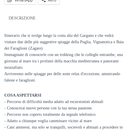
WhatsApp
Altro
Natale
2025
quantità
DESCRIZIONE
Itinerario che si svolge lungo la costa alta del Gargano e che vedrà
visitare due delle più suggestive spiagge della Puglia,
Vignanotica e Baia
dei Faraglioni (Zagare).
Immaginate di conoscerle con un trekking che le colleghi entrambe, una
giornata al mare tra i profumi della macchia mediterranea e panorami
mozzafiato.
Arriveremo nelle spiagge per delle soste relax d'eccezione, ammirando
falesie e faraglioni.
COSA ASPETTARSI
- Percorso di difficoltà media adatto ad escursionisti abituali
- Conoscerai nuove persone con la tua stessa passione.
- Percorso non coperto totalmente da segnale telefonico.
- Adatto a chiunque voglia camminare vicino al mare
- Cani ammessi, ma solo se tranquilli, socievoli e abituati a procedere in