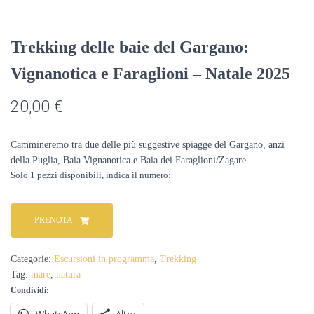
Trekking delle baie del Gargano:
Vignanotica e Faraglioni – Natale 2025
20,00
€
Cammineremo tra due delle più suggestive spiagge del Gargano, anzi
della Puglia, Baia Vignanotica e Baia dei Faraglioni/Zagare.
Solo 1 pezzi disponibili
Trekking
delle
PRENOTA
baie
del
Gargano:
Categorie:
Escursioni in programma
,
Trekking
Vignanotica
Tag:
mare
,
natura
e
Condividi:
Faraglioni
-