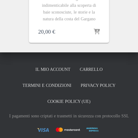
indimenticabile alla scoperta di
baie sconosciute, le storie e la
natura della costa del Gargano
20,00
€
IL MIO ACCOUNT
CARRELLO
TERMINI E CONDIZIONI
PRIVACY POLICY
COOKIE POLICY (UE)
I pagamenti sono criptati e trasmetti in sicurezza con protocollo SSL