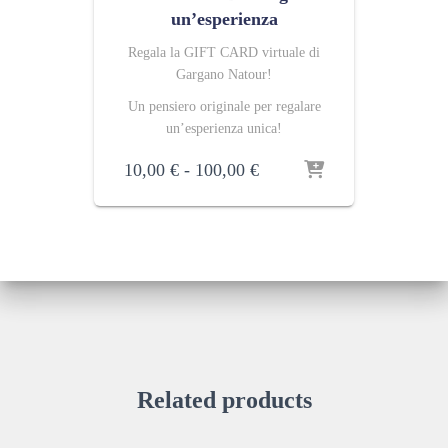
un’esperienza
Regala la GIFT CARD virtuale di
Gargano Natour!
Un pensiero originale per regalare
un’esperienza unica!
Fascia
10,00
€
-
100,00
€
di
prezzo:
da
10,00 €
a
100,00 €
Related products