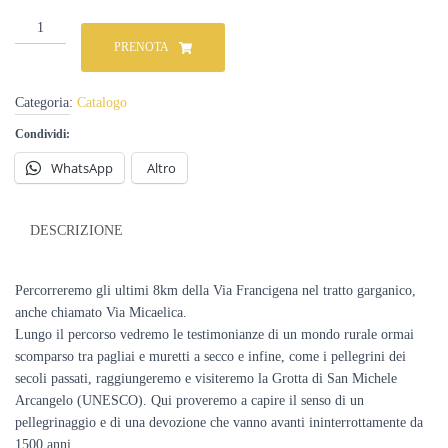
Trekking
sulla
PRENOTA
Via
Francigena
Micalica
Categoria:
Catalogo
a
Condividi:
Monte
Sant'Angelo
WhatsApp
Altro
(data
su
richiesta)
quantità
DESCRIZIONE
Percorreremo gli ultimi 8km della Via Francigena nel tratto garganico,
anche chiamato Via Micaelica.
Lungo il percorso vedremo le testimonianze di un mondo rurale ormai
scomparso tra pagliai e muretti a secco e infine, come i pellegrini dei
secoli passati, raggiungeremo e visiteremo la Grotta di San Michele
Arcangelo (UNESCO). Qui proveremo a capire il senso di un
pellegrinaggio e di una devozione che vanno avanti ininterrottamente da
1500 anni.