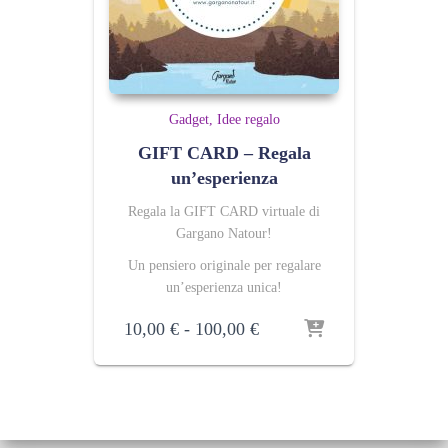
Gadget
Idee regalo
GIFT CARD – Regala
un’esperienza
Regala la GIFT CARD virtuale di
Gargano Natour!
Un pensiero originale per regalare
un’esperienza unica!
Fascia
10,00
€
-
100,00
€
di
prezzo:
da
10,00 €
a