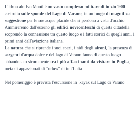
L'idroscalo Ivo Monti è un
vasto complesso militare di inizio '900
costruito
sulle sponde del Lago di Varano
, in un
luogo di magnifica
suggestione
per le sue acque placide che si perdono a vista d'occhio.
Ammireremo dall'esterno gli
edifici novecenteschi
di questa cittadella
scoprendo la connessione tra questo luogo e i fatti storici di quegli anni, i
primi anni dell'aviazione italiana.
La
natura
che si riprende i suoi spazi, i nidi degli
aironi
, la presenza di
sorgenti
d'acqua dolce e del lago di Varano fanno di questo luogo
abbandonato sicuramente
tra i più affascinanti da visitare in Puglia
,
meta di appassionati di "urbex" di tutt'Italia.
Nel pomeriggio è prevista l'escursione in kayak sul Lago di Varano.