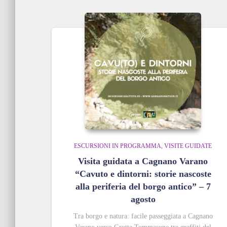
in
base
al
più
recente
ESCURSIONI IN PROGRAMMA
VISITE GUIDATE
Visita guidata a Cagnano Varano
“Cavuto e dintorni: storie nascoste
alla periferia del borgo antico” – 7
agosto
Tra borgo e natura: facile passeggiata a Cagnano