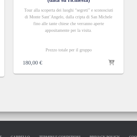
(data su richiesta)
Tour alla scoperta dei luoghi “segreti” e sconosciuti
di Monte Sant’Angelo, dalla cripta di San Michele
fino alle tante chiese che verranno aperte
appositamente per la visita.
Prezzo totale per il gruppo
180,00
€