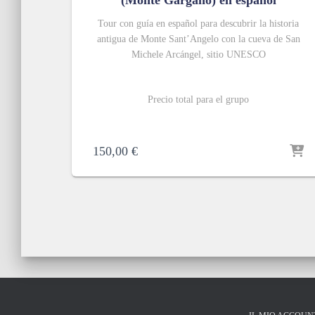
(Monte Gargano) en español
Tour con guía en español para descubrir la historia
antigua de Monte Sant’Angelo con la cueva de San
Michele Arc
á
ngel, sitio UNESCO
Precio total para el grupo
150,00
€