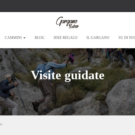
CAMMINI
BLOG
IDEE REGALO
IL GARGANO
SU DI NO
Visite guidate
te