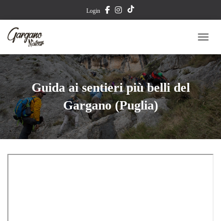
T
Login
i
TOGG
k
T
Guida ai sentieri più belli del
o
Gargano (Puglia)
k