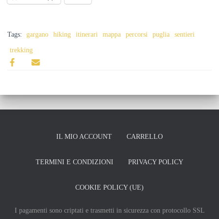
Tags:
gargano
hiking
itinerari
mappa
percorsi
puglia
sentieri
trekking
IL MIO ACCOUNT
CARRELLO
TERMINI E CONDIZIONI
PRIVACY POLICY
COOKIE POLICY (UE)
I pagamenti sono criptati e trasmetti in sicurezza con protocollo SSL