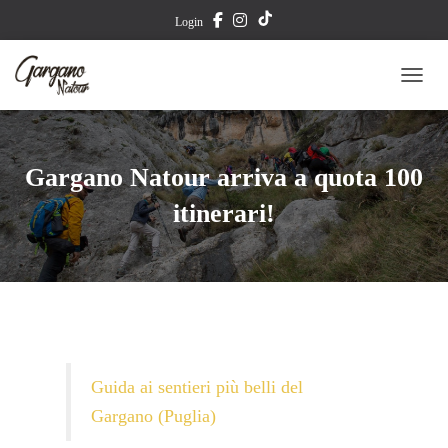
T
Login
i
TOGG
k
T
Gargano Natour arriva a quota 100
o
itinerari!
k
Guida ai sentieri più belli del
Gargano (Puglia)