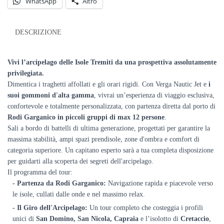
WhatsApp
Altro
DESCRIZIONE
Vivi l’arcipelago delle Isole Tremiti da una prospettiva assolutamente
privilegiata.
Dimentica i traghetti affollati e gli orari rigidi. Con Verga Nautic Jet e
i
suoi gommoni d'alta gamma
, vivrai un’esperienza di viaggio esclusiva,
confortevole e totalmente personalizzata, con partenza diretta dal porto di
Rodi Garganico in piccoli gruppi di max 12 persone
.
Sali a bordo di battelli di ultima generazione, progettati per garantire la
massima stabilità, ampi spazi prendisole, zone d'ombra e comfort di
categoria superiore. Un capitano esperto sarà a tua completa disposizione
per guidarti alla scoperta dei segreti dell'arcipelago.
Il programma del tour:
- Partenza da Rodi Garganico:
Navigazione rapida e piacevole verso
le isole, cullati dalle onde e nel massimo relax.
- Il Giro dell'Arcipelago:
Un tour completo che costeggia i profili
unici di
San Domino, San Nicola, Capraia
e l’isolotto di
Cretaccio
,