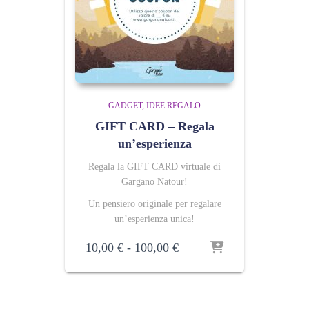
GADGET
IDEE REGALO
GIFT CARD – Regala
un’esperienza
Regala la GIFT CARD virtuale di
Gargano Natour!
Un pensiero originale per regalare
un’esperienza unica!
Fascia
10,00
€
-
100,00
€
di
prezzo:
da
10,00 €