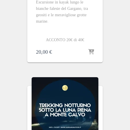
Escursione in kayak lungo le
bianche falesie del Gargano, tra
geositi e le meravigliose grotte
marine.
ACCONTO 20€ di 40€
20,00
€