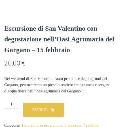
Escursione di San Valentino con
degustazione nell’Oasi Agrumaria del
Gargano – 15 febbraio
20,00
€
Nel weekend di San Valentino, santo protettore degli agrumi del
Gargano, percorreremo un piccolo sentiero tra agrumeti e sorgenti
d’acqua dolce nell’“oasi agrumaria del Gargano”.
Escursione
di
PRENOTA
San
Valentino
con
Categorie:
Escursioni in programma
,
Gastrotour
,
Trekking