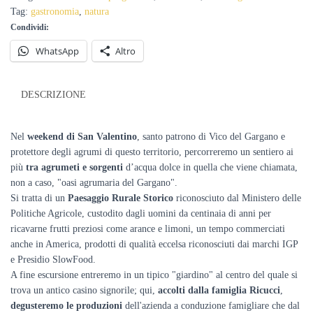
degustazione
Tag:
gastronomia
,
natura
nell'Oasi
Condividi:
Agrumaria
del
WhatsApp
Altro
Gargano
-
15
DESCRIZIONE
febbraio
quantità
Nel
weekend di
San Valentino
, santo patrono di Vico del Gargano e
protettore degli agrumi di questo territorio, percorreremo un sentiero ai
più
tra agrumeti e sorgenti
d’acqua dolce in quella che viene chiamata,
non a caso, "oasi agrumaria del Gargano".
Si tratta di un
Paesaggio Rurale Storico
riconosciuto dal Ministero delle
Politiche Agricole, custodito dagli uomini da centinaia di anni per
ricavarne frutti preziosi come arance e limoni, un tempo commerciati
anche in America, prodotti di qualità eccelsa riconosciuti dai marchi IGP
e Presidio SlowFood.
A fine escursione entreremo in un tipico "giardino" al centro del quale si
trova un antico casino signorile; qui,
accolti dalla famiglia Ricucci
,
degusteremo le produzioni
dell'azienda a conduzione famigliare che dal