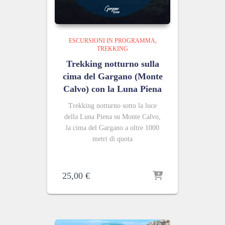
ESCURSIONI IN PROGRAMMA
TREKKING
Trekking notturno sulla
cima del Gargano (Monte
Calvo) con la Luna Piena
Trekking notturno sotto la luce
della Luna Piena su Monte Calvo,
la cima del Gargano a oltre 1000
metri di quota
25,00
€