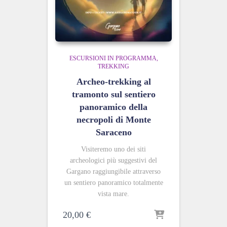
ESCURSIONI IN PROGRAMMA
TREKKING
Archeo-trekking al
tramonto sul sentiero
panoramico della
necropoli di Monte
Saraceno
Visiteremo uno
dei siti
archeologici più suggestivi del
Gargano raggiungibile attraverso
un sentiero panoramico totalmente
vista mare.
20,00
€