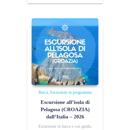
prezzo:
da
10,00 €
a
100,00 €
Barca
Escursioni in programma
Escursione all’isola di
Pelagosa (CROAZIA)
dall’Italia – 2026
Escursione in barca e con guida,