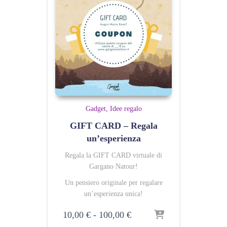
Gadget
Idee regalo
GIFT CARD – Regala
un’esperienza
Regala la GIFT CARD virtuale di
Gargano Natour!
Un pensiero originale per regalare
un’esperienza unica!
Fascia
10,00
€
-
100,00
€
di