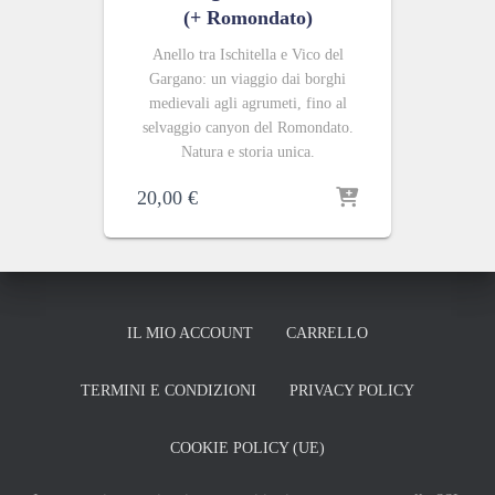
(+ Romondato)
Anello tra Ischitella e Vico del
Gargano: un viaggio dai borghi
medievali agli agrumeti, fino al
selvaggio canyon del Romondato.
Natura e storia unica.
20,00
€
IL MIO ACCOUNT
CARRELLO
TERMINI E CONDIZIONI
PRIVACY POLICY
COOKIE POLICY (UE)