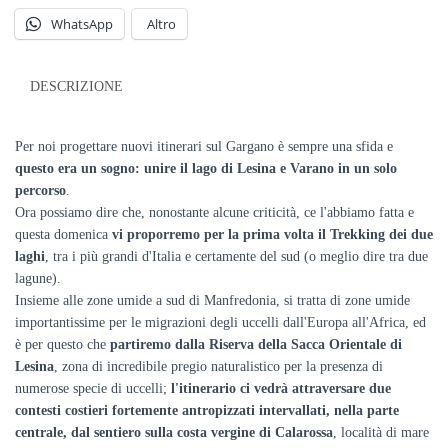
WhatsApp
Altro
DESCRIZIONE
Per noi progettare nuovi itinerari sul Gargano è sempre una sfida e
questo era un sogno: unire il lago di Lesina e Varano in un solo
percorso
.
Ora possiamo dire che, nonostante alcune criticità, ce l'abbiamo fatta e
questa domenica
vi proporremo per la prima volta il Trekking dei due
laghi
, tra i più grandi d'Italia e certamente del sud (o meglio dire tra due
lagune).
Insieme alle zone umide a sud di Manfredonia, si tratta di zone umide
importantissime per le migrazioni degli uccelli dall'Europa all'Africa, ed
è per questo che
partiremo dalla
Riserva della Sacca Orientale di
Lesina
, zona di incredibile pregio naturalistico per la presenza di
numerose specie di uccelli;
l'itinerario ci vedrà attraversare due
contesti costieri fortemente antropizzati intervallati, nella parte
centrale, dal
sentiero sulla
costa vergine di Calarossa
, località di mare