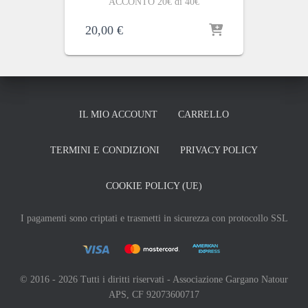
ACCONTO 20€ di 40€
20,00
€
IL MIO ACCOUNT
CARRELLO
TERMINI E CONDIZIONI
PRIVACY POLICY
COOKIE POLICY (UE)
I pagamenti sono criptati e trasmetti in sicurezza con protocollo SSL
© 2016 - 2026 Tutti i diritti riservati - Associazione Gargano Natour
APS, CF 92073600717