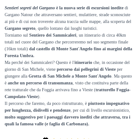
Umbra
-
Sentieri segreti del Gargano
è la nuova serie di escursioni inedite
di
15
Gargano Natour che attraversano sentieri, mulattiere, strade sconosciute
gennaio
ai più e di cui non troverete alcuna traccia sulle mappe, alla scoperta del
quantità
Gargano segreto
, quello lontano dai luoghi turistici.
Torniamo sul
Sentiero dei Sammicaleri
, un itinerario di circa 40km
totali nel cuore del Gargano che percorreremo nel suo segmento finale
(16km totali)
dal castello di Monte Sant'Angelo fino ai margini della
Foresta Umbra.
Ma perché dei Sammicaleri? Questo è l'
itinerario
che, in occasione del
giorno di San Michele, viene
percorso dai pellegrini di Vieste
per
giungere alla
Grotta di San Michele a Monte Sant'Angelo
. Ma questo
è
anche un percorso di transumanza
, visto che costituiva parte della
rete tratturale che da Foggia arrivava fino a Vieste (
tratturello Foggia-
Campolato-Vieste
).
Il percorso che faremo, da poco ristrutturato, è
piuttosto impegnativo
per lunghezza, dislivelli e pendenze
, per cui di livello escursionistico,
molto suggestivo per i paesaggi davvero inediti che attraversa, tra i
quali la famosa valle (e faglia di Carbonara).