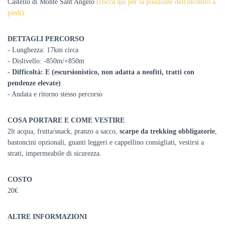
Castello di Monte Sant'Angelo
(clicca qui per la posizione dell'incontro a
piedi)
DETTAGLI PERCORSO
- Lunghezza: 17km circa
- Dislivello: -850m/+850m
- Difficoltà: E (escursionistico, non adatta a neofiti, tratti con
pendenze elevate)
- Andata e ritorno stesso percorso
COSA PORTARE E COME VESTIRE
2lt acqua, frutta/snack, pranzo a sacco,
scarpe da trekking obbligatorie
,
bastoncini opzionali, guanti leggeri e cappellino consigliati, vestirsi a
strati, impermeabile di sicurezza.
COSTO
20€
ALTRE INFORMAZIONI