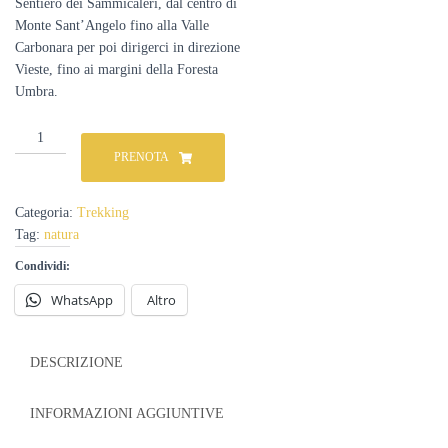
Sentiero dei Sammicaleri, dal centro di
Monte Sant’Angelo fino alla Valle
Carbonara per poi dirigerci in direzione
Vieste, fino ai margini della Foresta
Umbra.
Sentieri
segreti
PRENOTA
del
Gargano:
Trekking
Categoria:
Trekking
sul
Tag:
natura
Tratturo
dei
Condividi:
pellegrini
WhatsApp
Altro
dal
castello
di
Monte
DESCRIZIONE
Sant'Angelo
verso
INFORMAZIONI AGGIUNTIVE
la
Foresta