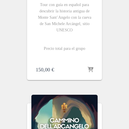
Tour con guía en español para
descubrir la historia antigua de
Monte Sant’Angelo con la cueva
de San Michele Arc
á
ngel, sitio
UNESCO
Precio total para el grupo
150,00
€