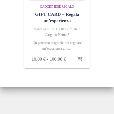
GADGET
IDEE REGALO
GIFT CARD – Regala
un’esperienza
Regala la GIFT CARD virtuale di
Gargano Natour!
Un pensiero originale per regalare
un’esperienza unica!
Fascia
10,00
€
-
100,00
€
di
prezzo:
da
10,00 €
a
100,00 €