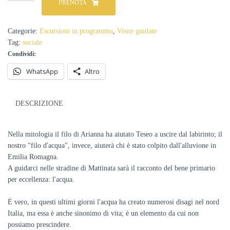
PRENOTA
di
beneficienza
per
Categorie:
Escursioni in programma
,
Visite guidate
gli
Tag:
sociale
alluvionati:
Condividi:
Seguendo
il
WhatsApp
Altro
filo
dell'acqua
-
DESCRIZIONE
3
giugno
quantità
Nella mitologia il filo di Arianna ha aiutato Teseo a uscire dal labirinto; il
nostro "filo d'acqua", invece, aiuterà chi è stato colpito dall'alluvione in
Emilia Romagna.
A guidarci nelle stradine di Mattinata sarà il racconto del bene primario
per eccellenza: l'acqua.
É vero, in questi ultimi giorni l'acqua ha creato numerosi disagi nel nord
Italia, ma essa è anche sinonimo di vita; è un elemento da cui non
possiamo prescindere.