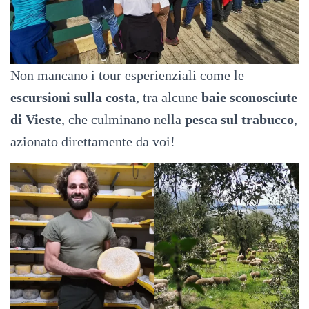
Non mancano i tour esperienziali come le
escursioni sulla costa
, tra alcune
baie sconosciute
di Vieste
, che culminano nella
pesca sul trabucco
,
azionato direttamente da voi!