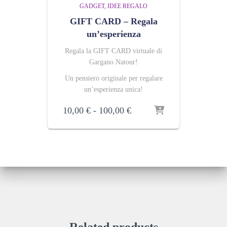
GADGET
IDEE REGALO
GIFT CARD – Regala
un’esperienza
Regala la GIFT CARD virtuale di
Gargano Natour!
Un pensiero originale per regalare
un’esperienza unica!
Fascia
10,00
€
-
100,00
€
di
prezzo:
da
10,00 €
a
100,00 €
Related products