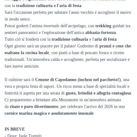
con la
tradizione culinaria e l'aria di festa
.
Sarà l'occasione perfetta per salutare l'anno vecchio e accogliere il nuovo
in modo unico.
Potrai goderti l'anima
invernale
dell'arcipelago, con
trekking
guidati tra
sentieri panoramici e l'esplorazione dell'antica
abbazia-fortezza
.
Tutto ciò si fonderà con la
tradizione culinaria
e l'
aria di festa
.
Ogni giorno sarà un piacere per il palato! Godremo di
pranzi e cene che
esaltano la cucina locale
, con piatti a base di pescato fresco e ricette
tradizionali. Un'atmosfera calda e accogliente, perfetta per socializzare e
fare nuove amicizie.
Il culmine sarà il
Cenone di Capodanno (incluso nel pacchetto!)
, una
vera e propria festa di sapori. Un ricco menu a base di specialità locali e
festività ti aspetta per una serata di
gusto, brindisi e allegria contagiosa
.
Ci prepareremo a brindare alla Mezzanotte in un'atmosfera animata
da
risate e puro divertimento
, per celebrare l'arrivo del 2026 in una
cornice marina magica e assolutamente inusuale
IN BREVE
- Dove: Isole Tremiti