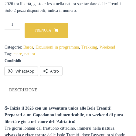
2026 tra libertà, gusto e festa nella natura spettacolare delle Tremiti
Solo 2 pezzi disponibili
Capodanno
2026
PRENOTA
alle
Isole
Tremiti
Categorie:
Barca
,
Escursioni in programma
,
Trekking
,
Weekend
31
Tag:
mare
,
natura
dicembre
Condividi:
-
2
WhatsApp
Altro
gennaio
(all
inclusive)
DESCRIZIONE
quantità
🥳 Inizia il 2026 con un'avventura unica alle Isole Tremiti!
Preparati a un Capodanno indimenticabile, un weekend di pura
libertà e gioia nel cuore dell'Adriatico!
Tre giorni lontani dal frastuono cittadino, immersi nella
natura
selvaggia e rigenerante
delle Isole Tremiti, dove l'avventura si fonde