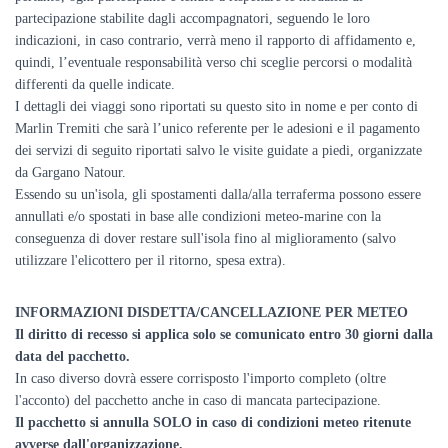
partecipazione stabilite dagli accompagnatori, seguendo le loro
indicazioni, in caso contrario, verrà meno il rapporto di affidamento e,
quindi, l’eventuale responsabilità verso chi sceglie percorsi o modalità
differenti da quelle indicate.
I dettagli dei viaggi sono riportati su questo sito in nome e per conto di
Marlin Tremiti
che sarà l’unico referente per le
adesioni e il pagamento
dei
servizi
di seguito riportati salvo le visite guidate a piedi, organizzate
da Gargano Natour.
Essendo su un'isola, gli spostamenti dalla/alla terraferma possono essere
annullati e/o spostati in base alle condizioni meteo-marine con la
conseguenza di dover restare sull'isola fino al miglioramento (salvo
utilizzare l'elicottero per il ritorno, spesa extra).
INFORMAZIONI DISDETTA/CANCELLAZIONE PER METEO
Il diritto di recesso si applica solo se comunicato entro 30 giorni dalla
data del pacchetto.
In caso diverso dovrà essere corrisposto l'importo completo (oltre
l'acconto) del pacchetto anche in caso di mancata partecipazione.
Il pacchetto si annulla SOLO in caso di condizioni meteo ritenute
avverse dall'organizzazione.