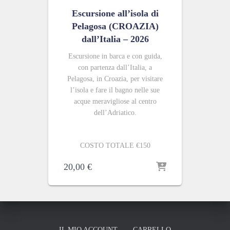
Escursione all’isola di
Pelagosa (CROAZIA)
dall’Italia – 2026
Escursione in barca e con guida,
con partenza dall’Italia, a
Pelagosa, in Croazia, per visitare
l’isola e fare il bagno nelle sue
acque meravigliose al centro
dell’Adriatico.
COSTO TOTALE €150
20,00
€
IL MIO ACCOUNT
CARRELLO