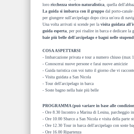
loro
ricchezza storico-naturalistica
, quella dell'abba
La guida si imbarca con il gruppo
dal porto-canale 
per giungere sull'arcipelago dopo circa un'ora di navi
Una volta arrivati si scende per la
visita guidata all'
guida esperta
, per poi risalire in barca e dedicare la
baie più belle dell'arcipelago e bagni nelle stupend
COSA ASPETTARSI
- Imbarcazione privata e tour a numero chiuso (max 
- Conoscerai nuove persone e farai nuove amicizie
- Guida turistica con voi tutto il giorno che vi raccont
- Visita guidata a San Nicola
- Tour dell'arcipelago in barca
- Soste bagno nella baie più belle
PROGRAMMA (può variare in base alle condizion
- Ore 8.30 Incontro a Marina di Lesina, parcheggio in
- Ore 10.00 Sbarco a San Nicola e visita della parte sto
- Ore 12.30 Tour in barca dell'arcipelago con soste b
- Ore 16.00 Ripartenza