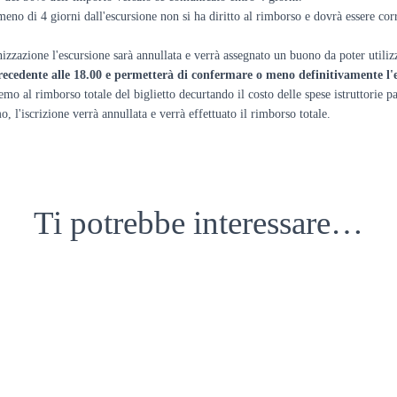
eno di 4 giorni dall'escursione non si ha diritto al rimborso e dovrà essere cor
nizzazione l'escursione sarà annullata e verrà assegnato un buono da poter utiliz
recedente alle 18.00 e permetterà di confermare o meno definitivamente l'
emo al rimborso totale del biglietto decurtando il costo delle spese istruttorie p
'iscrizione verrà annullata e verrà effettuato il rimborso totale.
Ti potrebbe interessare…