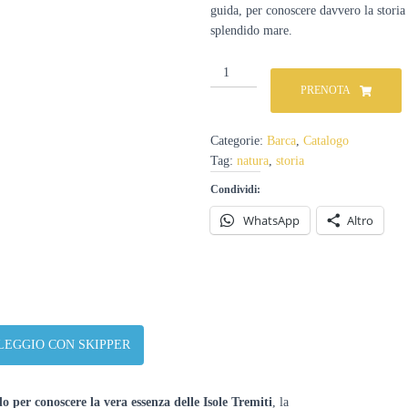
guida, per conoscere davvero la storia 
splendido mare.
Escursione
alle
PRENOTA
Isole
Tremiti
dal
Categorie:
Barca
,
Catalogo
Gargano
Tag:
natura
,
storia
(imbarcazione
privata
Condividi:
+
WhatsApp
Altro
guida)
-
Su
richiesta
quantità
LEGGIO CON SKIPPER
per conoscere la vera essenza delle Isole Tremiti
, la