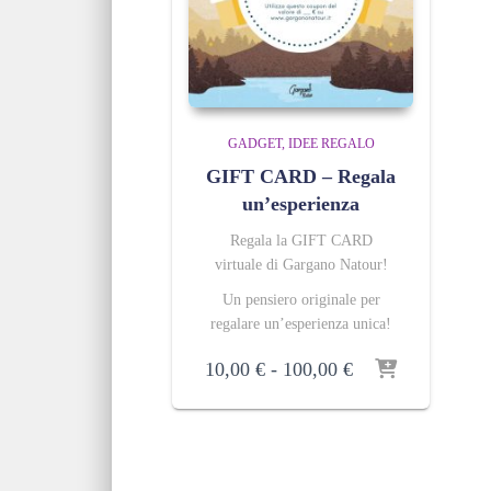
GADGET
IDEE REGALO
GIFT CARD – Regala
un’esperienza
Regala la GIFT CARD
virtuale di Gargano Natour!
Un pensiero originale per
regalare un’esperienza unica!
Fascia
10,00
€
-
100,00
€
di
prezzo:
da
10,00 €
a