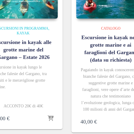
SCURSIONI IN PROGRAMMA
CATALOGO
KAYAK
Escursione in kayak ne
cursione in kayak alle
grotte marine e ai
grotte marine del
faraglioni del Garga
argano – Estate 2026
(data su richiesta)
rsione in kayak lungo le
Pagaiando in kayak conoscerem
che falesie del Gargano, tra
bianche falesie del Gargano,
iti e le meravigliose grotte
suggestive grotte marine e
ine.
faraglioni, vere opere d’arte d
natura che testimoniano
l’evoluzione geologica, lunga o
ACCONTO 20€ di 40€
100 milioni di anni del Garga
,00
€
40,00
€