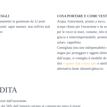
TAGLI
COSA PORTARE E COME VEST
stamento in gommone da 12 posti
Acqua, frutta/snack, pranzo a sacco,
isiti: saper nuotare, non soffrire mal
scarpe chiuse per l'escursione e da sc
re
per le rocce in mare, costume, telo 
giacca a vento/impermeabile, protez
solare, cappellino.
Consigliata (ma non indispensabile) 
stagna per proteggere e oggetti elettr
dall'acqua, si consiglia il modello da
litri
a questo link (clicca qui)
o simil
alternativa buste alimenti/ghiaccio.
DITA
iorni dall'escursione.
lo del 50% dell’importo versato se comunicato entro 4 giorni.