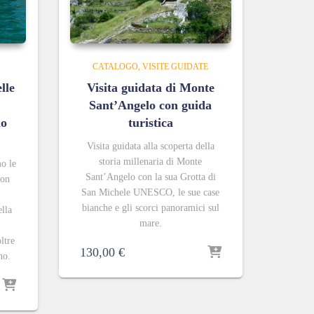
CATALOGO
VISITE GUIDATE
lle
Visita guidata di Monte
Sant’Angelo con guida
no
turistica
Visita guidata alla scoperta della
storia millenaria di Monte
o le
Sant’Angelo con la sua Grotta di
con
San Michele UNESCO, le sue case
bianche e gli scorci panoramici sul
ella
mare.
ltre
130,00
€
no.