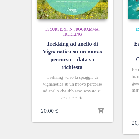
ESCURSIONI IN PROGRAMMA
E
TREKKING
Trekking ad anello di
Es
Vignanotica su un nuovo
percorso – data su
G
richiesta
Escu
bian
Trekking verso la spiaggia di
geos
Vignanotica su un nuovo percorso
mar
ad anello che abbiamo scovato su
vecchie carte.
20,00
€
20