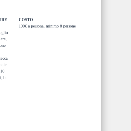
IRE
COSTO
100€ a persona, minimo 8 persone
oglio
mare,
ione
sacca
onici
 10
i, in