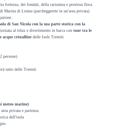
zia fortezza, dei fondali, della rarissima e preziosa flora.
di Marina di Lesina (parcheggerete in un'area privata)
gazione.
isola di San Nicola con la sua parte storica con la
 giornata al relax e divertimento in barca con
tour tra le
e acque cristalline
delle Isole Tremiti.
12 persone)
erà tutto delle Tremiti
i meteo marine)
 area privata e partenza
rica dell'isola
agno