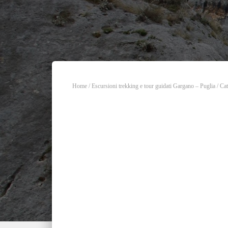
Home
/
Escursioni trekking e tour guidati Gargano – Puglia
/
Cat