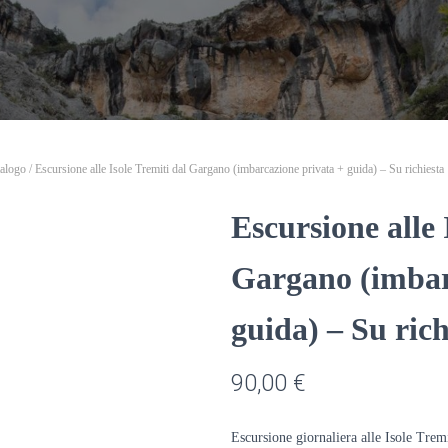
alogo
/ Escursione alle Isole Tremiti dal Gargano (imbarcazione privata + guida) – Su richiesta
Escursione alle 
Gargano (imbar
guida) – Su rich
90,00
€
Escursione giornaliera alle Isole Trem