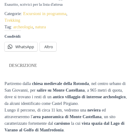
Esaurito
Categorie:
Escursioni in programma
,
Trekking
Tag:
archeologia
,
natura
Condividi:
WhatsApp
Altro
DESCRIZIONE
Partiremo dalla
chiesa medievale della Rotonda
, nel centro urbano di
San Giovanni, per
salire su Monte Castellana
, a 965 metri di quota,
dove si trovano i resti di un
antico villaggio di interesse archeologico
,
da alcuni identificato come Castel Pirgiano.
Lungo il percorso, di circa 11 km, vedremo una
neviera
ed
attraverseremo l'
area panoramica di Monte Castellana
, un sito
caratterizzato fortemente dal
carsismo
la cui
vista spazia dal Lago di
Varano al Golfo di Manfredonia
.