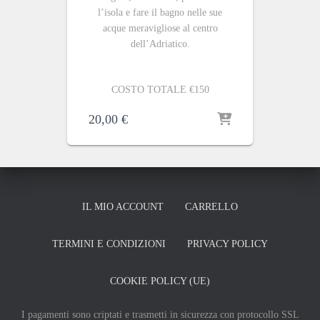
l’isola e fare il bagno nelle sue
acque meravigliose al centro
dell’Adriatico.
COSTO TOTALE €150
20,00
€
IL MIO ACCOUNT
CARRELLO
TERMINI E CONDIZIONI
PRIVACY POLICY
COOKIE POLICY (UE)
I pagamenti sono criptati e trasmetti in sicurezza con protocollo SSL