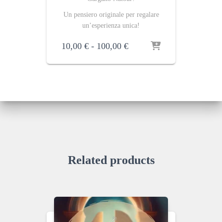
Un pensiero originale per regalare
un’esperienza unica!
Fascia
10,00
€
-
100,00
€
di
prezzo:
da
10,00 €
a
100,00 €
Related products