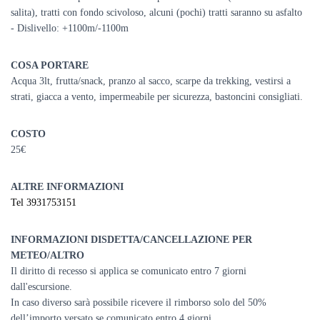
salita), tratti con fondo scivoloso, alcuni (pochi) tratti saranno su asfalto
- Dislivello: +1100m/-1100m
COSA PORTARE
Acqua 3lt, frutta/snack, pranzo al sacco, scarpe da trekking, vestirsi a
strati, giacca a vento, impermeabile per sicurezza,
bastoncini consigliati.
COSTO
25€
ALTRE INFORMAZIONI
Tel 3931753151
INFORMAZIONI DISDETTA/CANCELLAZIONE PER
METEO/ALTRO
Il diritto di recesso si applica se comunicato entro 7 giorni
dall'escursione.
In caso diverso sarà possibile ricevere il rimborso solo del 50%
dell’importo versato se comunicato entro 4 giorni.