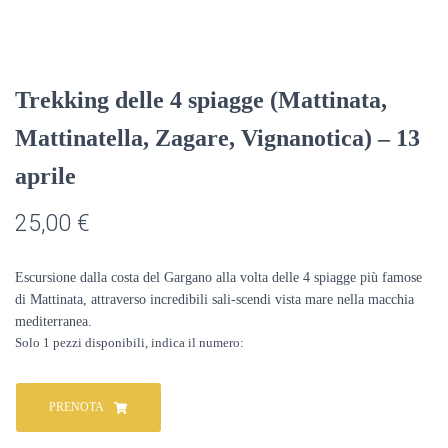
Trekking delle 4 spiagge (Mattinata,
Mattinatella, Zagare, Vignanotica) – 13
aprile
25,00
€
Escursione dalla costa del Gargano alla volta delle 4 spiagge più famose
di Mattinata, attraverso incredibili sali-scendi vista mare nella macchia
mediterranea.
Solo 1 pezzi disponibili
Trekking
delle
PRENOTA
4
spiagge