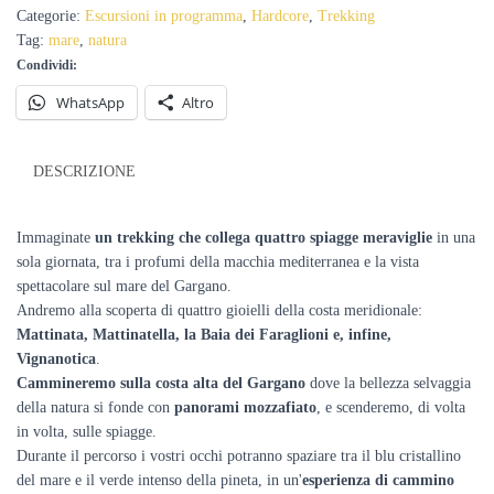
(Mattinata,
Categorie:
Escursioni in programma
,
Hardcore
,
Trekking
Mattinatella,
Tag:
mare
,
natura
Zagare,
Condividi:
Vignanotica)
-
WhatsApp
Altro
13
aprile
quantità
DESCRIZIONE
Immaginate
un trekking che collega quattro spiagge meraviglie
in una
sola giornata, tra i profumi della macchia mediterranea e la vista
spettacolare sul mare del Gargano.
Andremo alla scoperta di quattro gioielli della costa meridionale:
Mattinata, Mattinatella, la Baia dei Faraglioni e, infine,
Vignanotica
.
Cammineremo
sulla costa alta del Gargano
dove la bellezza selvaggia
della natura si fonde con
panorami mozzafiato
, e scenderemo, di volta
in volta, sulle spiagge.
Durante il percorso i vostri occhi potranno spaziare tra il blu cristallino
del mare e il verde intenso della pineta, in un'
esperienza di cammino