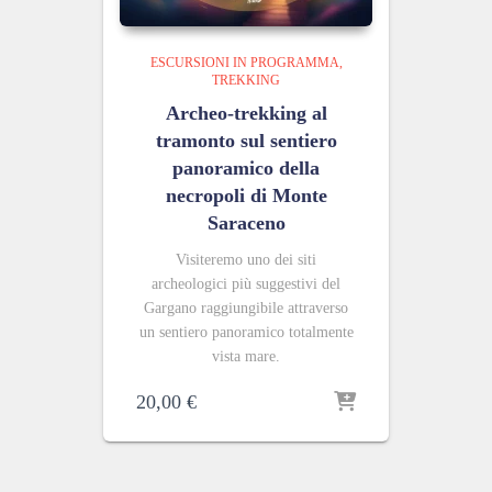
ESCURSIONI IN PROGRAMMA
TREKKING
Archeo-trekking al
tramonto sul sentiero
panoramico della
necropoli di Monte
Saraceno
Visiteremo uno
dei siti
archeologici più suggestivi del
Gargano raggiungibile attraverso
un sentiero panoramico totalmente
vista mare.
20,00
€