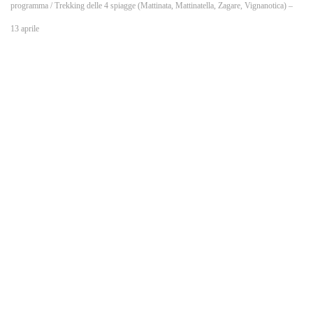
o
programma
/ Trekking delle 4 spiagge (Mattinata, Mattinatella, Zagare, Vignanotica) –
13 aprile
k