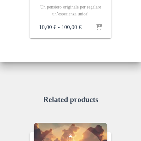
Un pensiero originale per regalare
un’esperienza unica!
Fascia
10,00
€
-
100,00
€
di
prezzo:
da
10,00 €
a
100,00 €
Related products