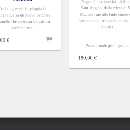
“segreti” e sconosciuti di Mo
Sant’Angelo, dalla cripta di 
Trekking verso la spiaggia di
Michele fino alle tante chiese 
nanotica su un nuovo percorso
verranno aperte appositamente
 anello che abbiamo scovato su
la visita.
vecchie carte.
,00
€
Prezzo totale per il gruppo
180,00
€