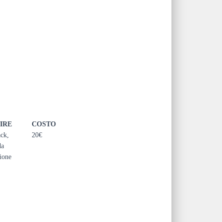
IRE
COSTO
ack,
20€
da
zione