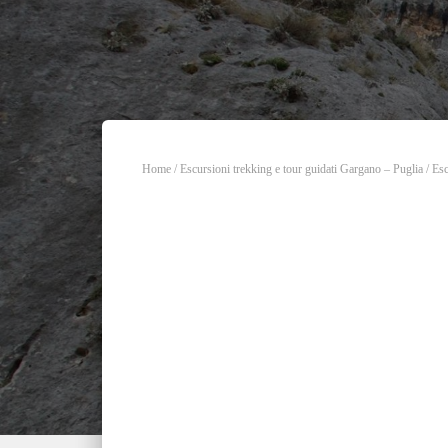
Home
/
Escursioni trekking e tour guidati Gargano – Puglia
/
Esc