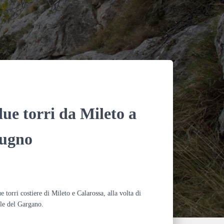
o
k
due torri da Mileto a
iugno
 torri costiere di Mileto e Calarossa, alla volta di
lle del Gargano.