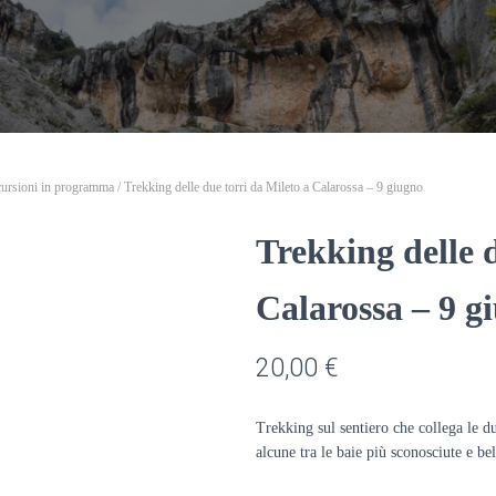
ursioni in programma
/ Trekking delle due torri da Mileto a Calarossa – 9 giugno
Trekking delle 
Calarossa – 9 g
20,00
€
Trekking sul sentiero che collega le due
alcune tra le baie più sconosciute e be