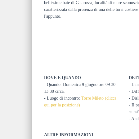
bellissime baie di Calarossa, località di mare sconosci
caratterizzata dalla presenza di una delle torri costie
l'appunto.
DOVE E QUANDO
DET
- Quando: Domenica 9 giugno ore 09.30 -
- Lun
13.30 circa.
- Diff
- Luogo di incontro:
Torre Mileto (clicca
- Disl
qui per la posizione)
- Il 
su asf
- Anda
ALTRE INFORMAZIONI