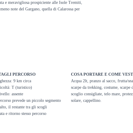
uta e meravigliosa prospiciente alle Isole Tremiti,
re meno note del Gargano, quella di Calarossa per
TAGLI PERCORSO
COSA PORTARE E COME VEST
ghezza: 9 km circa
Acqua 2lt, pranzo al sacco, frutta/sn
icoltà: T (turistico)
scarpe da trekking, costume, scarpe 
ivello: assente
scoglio consigliate, telo mare, prote
percorso prevede un piccolo segmento
solare, cappellino.
alto, il restante tra gli scogli
ta e ritorno stesso percorso