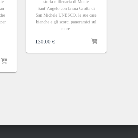
nte
storia millenaria di Monte
San
Sant’Angelo con la sua Grotta di
che
San Michele UNESCO, le sue case
 per
bianche e gli scorci panoramici sul
mare.
130,00
€