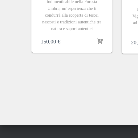
indimenticabile nella Foresta
Umbra, un’esperienza che ti
condurrà alla scoperta di tesori
Vig
nascosti e tradizioni autentiche tra
ad
natura e sapori autentici
150,00
€
20