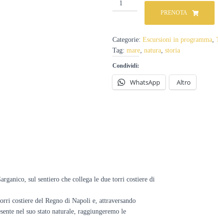
Trekking
delle
PRENOTA
due
torri
da
Categorie:
Escursioni in programma
,
Mileto
Tag:
mare
,
natura
,
storia
a
Calarossa
Condividi:
-
WhatsApp
Altro
9
giugno
quantità
rganico, sul sentiero che collega le due torri costiere di
torri costiere del Regno di Napoli e, attraversando
esente nel suo stato naturale, raggiungeremo le